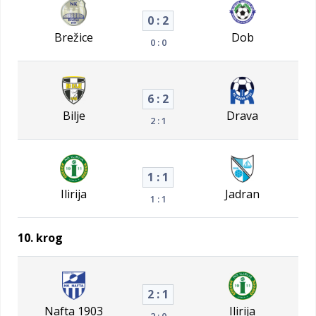
0 : 2
Brežice
Dob
0 : 0
6 : 2
Bilje
Drava
2 : 1
1 : 1
Ilirija
Jadran
1 : 1
10. krog
2 : 1
Nafta 1903
Ilirija
2 : 0