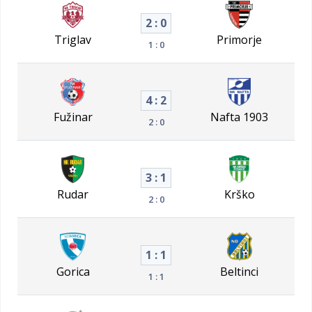
2 : 0
Triglav
Primorje
1 : 0
4 : 2
Fužinar
Nafta 1903
2 : 0
3 : 1
Rudar
Krško
2 : 0
1 : 1
Gorica
Beltinci
1 : 1