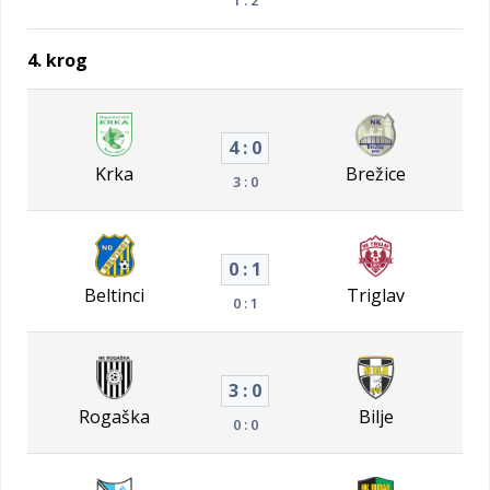
4. krog
4 : 0
Krka
Brežice
3 : 0
0 : 1
Beltinci
Triglav
0 : 1
3 : 0
Rogaška
Bilje
0 : 0