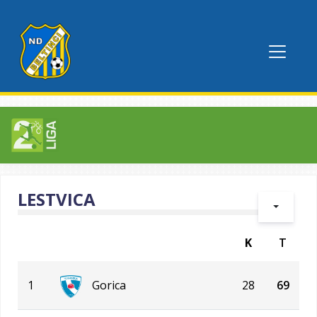
LESTVICA
K
T
1
Gorica
28
69