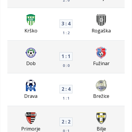
3 : 4
Krško
Rogaška
1 : 2
1 : 1
Dob
Fužinar
0 : 0
2 : 4
Drava
Brežice
1 : 1
2 : 2
Primorje
Bilje
0 : 1