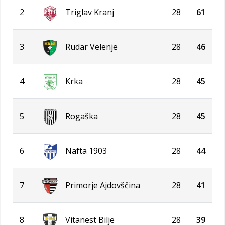
2
Triglav Kranj
28
61
3
Rudar Velenje
28
46
4
Krka
28
45
5
Rogaška
28
45
6
Nafta 1903
28
44
7
Primorje Ajdovščina
28
41
8
Vitanest Bilje
28
39