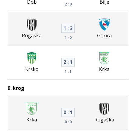
Dob
Bilje
2 : 0
1 : 3
Rogaška
Gorica
1 : 2
2 : 1
Krško
Krka
1 : 1
9. krog
0 : 1
Krka
Rogaška
0 : 0