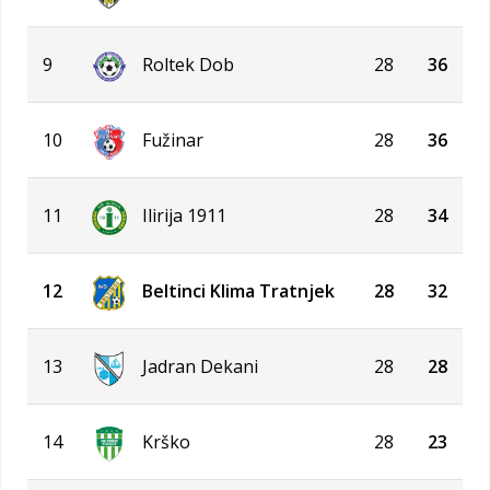
9
Roltek Dob
28
36
10
Fužinar
28
36
11
Ilirija 1911
28
34
12
Beltinci Klima Tratnjek
28
32
13
Jadran Dekani
28
28
14
Krško
28
23