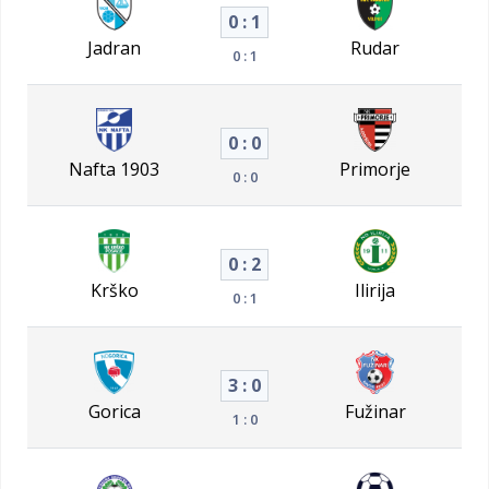
0 : 1
Jadran
Rudar
0 : 1
0 : 0
Nafta 1903
Primorje
0 : 0
0 : 2
Krško
Ilirija
0 : 1
3 : 0
Gorica
Fužinar
1 : 0