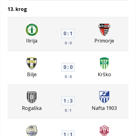
13. krog
0 : 1
Ilirija
Primorje
0 : 0
0 : 0
Bilje
Krško
0 : 0
1 : 3
Rogaška
Nafta 1903
0 : 1
1 : 1