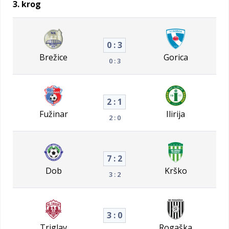
3. krog
0 : 3
Brežice
Gorica
0 : 3
2 : 1
Fužinar
Ilirija
2 : 0
7 : 2
Dob
Krško
3 : 2
3 : 0
Triglav
Rogaška