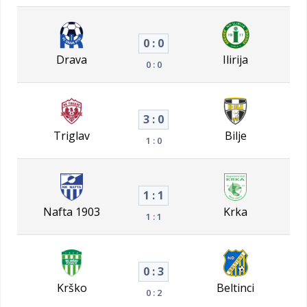
0 : 0
Drava
Ilirija
0 : 0
3 : 0
Triglav
Bilje
1 : 0
1 : 1
Nafta 1903
Krka
1 : 1
0 : 3
Krško
Beltinci
0 : 2