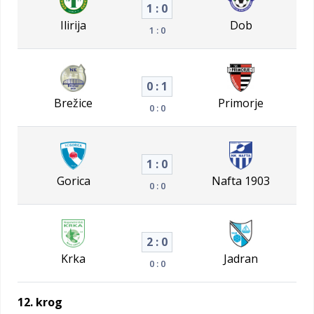
1 : 0
Ilirija
Dob
1 : 0
0 : 1
Brežice
Primorje
0 : 0
1 : 0
Gorica
Nafta 1903
0 : 0
2 : 0
Krka
Jadran
0 : 0
12. krog