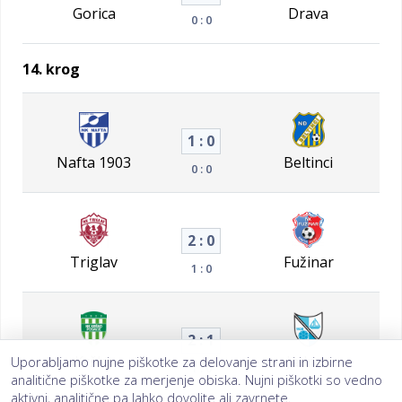
Gorica
Drava
0 : 0
14. krog
1 : 0
Nafta 1903
Beltinci
0 : 0
2 : 0
Triglav
Fužinar
1 : 0
2 : 1
Krško
Jadran
Uporabljamo nujne piškotke za delovanje strani in izbirne
1 : 0
analitične piškotke za merjenje obiska. Nujni piškotki so vedno
aktivni, analitične pa lahko dovolite ali zavrnete.