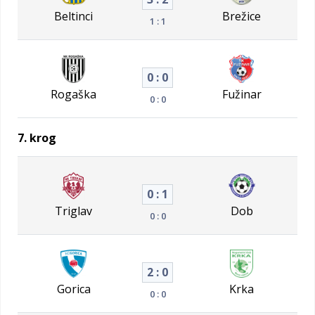
Beltinci
Brežice
1 : 1
0 : 0
Rogaška
Fužinar
0 : 0
7. krog
0 : 1
Triglav
Dob
0 : 0
2 : 0
Gorica
Krka
0 : 0