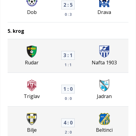
2 : 5
Dob
Drava
0 : 3
5. krog
3 : 1
Rudar
Nafta 1903
1 : 1
1 : 0
Triglav
Jadran
0 : 0
4 : 0
Bilje
Beltinci
2 : 0