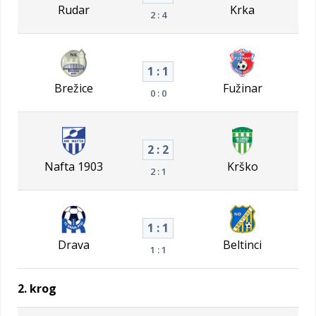
Rudar
Krka
2 : 4
1 : 1
Brežice
Fužinar
0 : 0
2 : 2
Nafta 1903
Krško
2 : 1
1 : 1
Drava
Beltinci
1 : 1
2. krog