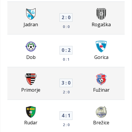
2 : 0
Jadran
Rogaška
0 : 0
0 : 2
Dob
Gorica
0 : 1
3 : 0
Primorje
Fužinar
2 : 0
4 : 1
Rudar
Brežice
2 : 0