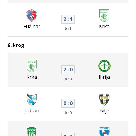
2 : 1
Fužinar
Krka
0 : 1
6. krog
2 : 0
Krka
Ilirija
0 : 0
0 : 0
Jadran
Bilje
0 : 0