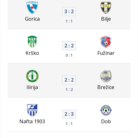
3 : 2
Gorica
Bilje
1 : 1
2 : 2
Krško
Fužinar
0 : 1
2 : 2
Ilirija
Brežice
1 : 2
2 : 3
Nafta 1903
Dob
1 : 1