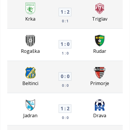
1 : 2
Krka
Triglav
0 : 1
1 : 0
Rogaška
Rudar
1 : 0
0 : 0
Beltinci
Primorje
0 : 0
1 : 2
Jadran
Drava
0 : 0