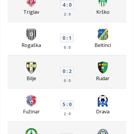
4 : 0
Triglav
Krško
2 : 0
0 : 1
Rogaška
Beltinci
0 : 0
0 : 2
Bilje
Rudar
0 : 0
5 : 0
Fužinar
Drava
2 : 0