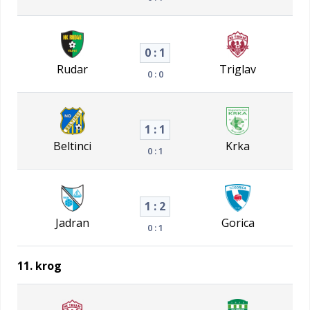
0 : 1
Rudar
Triglav
0 : 0
1 : 1
Beltinci
Krka
0 : 1
1 : 2
Jadran
Gorica
0 : 1
11. krog