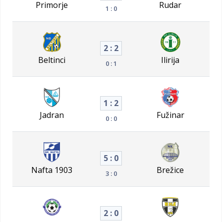
Primorje
Rudar
1 : 0
2 : 2
Beltinci
Ilirija
0 : 1
1 : 2
Jadran
Fužinar
0 : 0
5 : 0
Nafta 1903
Brežice
3 : 0
2 : 0