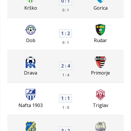
0 : 1
Krško
Gorica
0 : 1
1 : 2
Dob
Rudar
0 : 1
2 : 4
Drava
Primorje
1 : 4
1 : 1
Nafta 1903
Triglav
1 : 0
3 : 2