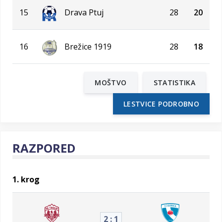
15
Drava Ptuj
28
20
16
Brežice 1919
28
18
MOŠTVO
STATISTIKA
LESTVICE PODROBNO
RAZPORED
1. krog
2 : 1