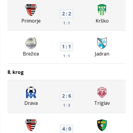
2 : 2
Primorje
Krško
1 : 1
1 : 1
Brežice
Jadran
1 : 1
8. krog
2 : 6
Drava
Triglav
1 : 3
4 : 0