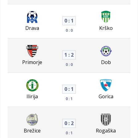
0 : 1
Drava
Krško
0 : 0
1 : 2
Primorje
Dob
0 : 0
0 : 1
Ilirija
Gorica
0 : 1
0 : 2
Brežice
Rogaška
0 : 1