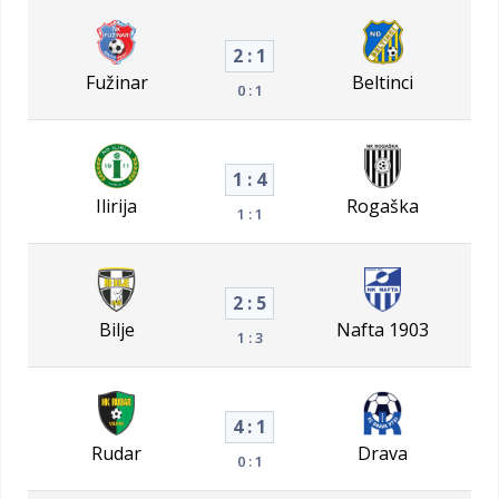
2 : 1
Fužinar
Beltinci
0 : 1
1 : 4
Ilirija
Rogaška
1 : 1
2 : 5
Bilje
Nafta 1903
1 : 3
4 : 1
Rudar
Drava
0 : 1