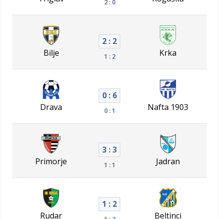
2 : 0
2 : 2
Bilje
Krka
1 : 2
0 : 6
Drava
Nafta 1903
0 : 1
3 : 3
Primorje
Jadran
1 : 1
1 : 2
Rudar
Beltinci
1 : 2