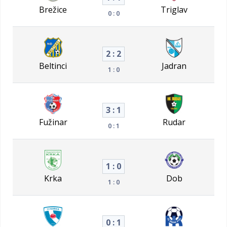
Brežice
Triglav
0 : 0
2 : 2
Beltinci
Jadran
1 : 0
3 : 1
Fužinar
Rudar
0 : 1
1 : 0
Krka
Dob
1 : 0
0 : 1