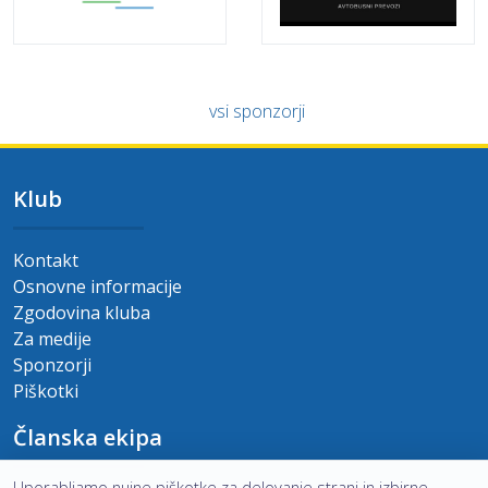
vsi sponzorji
Klub
Kontakt
Osnovne informacije
Zgodovina kluba
Za medije
Sponzorji
Piškotki
Članska ekipa
Uporabljamo nujne piškotke za delovanje strani in izbirne