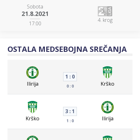
Sobota
21.8.2021
4. krog
17:00
OSTALA MEDSEBOJNA SREČANJA
1 : 0
Ilirija
Krško
0 : 0
3 : 1
Krško
Ilirija
1 : 0