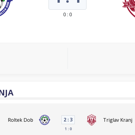
0 : 0
NJA
2 : 3
Roltek Dob
Triglav Kranj
1 : 0