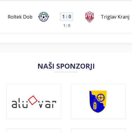
1 : 0
Roltek Dob
Triglav Kranj
1 : 0
NAŠI SPONZORJI