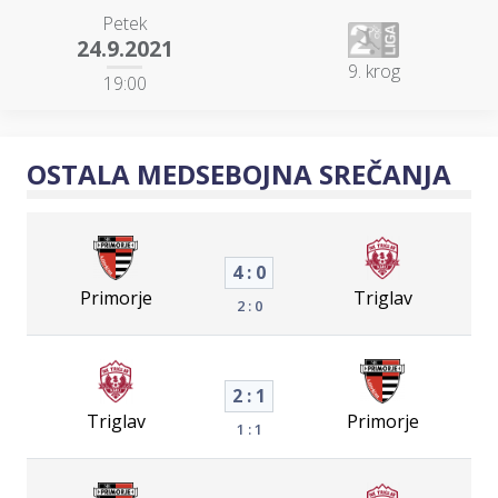
Petek
24.9.2021
9. krog
19:00
OSTALA MEDSEBOJNA SREČANJA
4 : 0
Primorje
Triglav
2 : 0
2 : 1
Triglav
Primorje
1 : 1