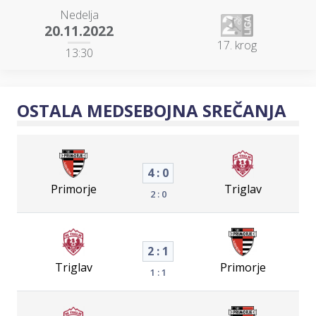
Nedelja
20.11.2022
17. krog
13:30
OSTALA MEDSEBOJNA SREČANJA
4 : 0
Primorje
Triglav
2 : 0
2 : 1
Triglav
Primorje
1 : 1