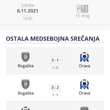
Sobota
6.11.2021
15. krog
14:00
OSTALA MEDSEBOJNA SREČANJA
3 : 1
Rogaška
Drava
1 : 0
3 : 2
Rogaška
Drava
1 : 1