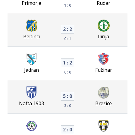
Primorje
Rudar
1 : 0
2 : 2
Beltinci
Ilirija
0 : 1
1 : 2
Jadran
Fužinar
0 : 0
5 : 0
Nafta 1903
Brežice
3 : 0
2 : 0