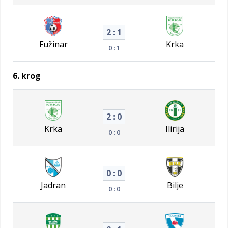
2 : 1
Fužinar
Krka
0 : 1
6. krog
2 : 0
Krka
Ilirija
0 : 0
0 : 0
Jadran
Bilje
0 : 0