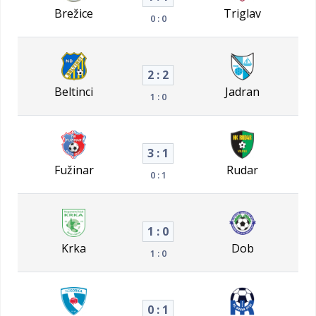
Brežice
Triglav
0 : 0
2 : 2
Beltinci
Jadran
1 : 0
3 : 1
Fužinar
Rudar
0 : 1
1 : 0
Krka
Dob
1 : 0
0 : 1