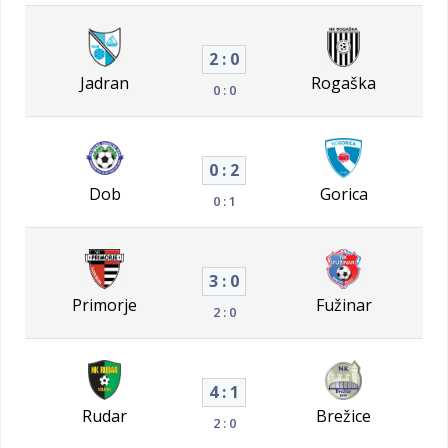
2 : 0
Jadran
Rogaška
0 : 0
0 : 2
Dob
Gorica
0 : 1
3 : 0
Primorje
Fužinar
2 : 0
4 : 1
Rudar
Brežice
2 : 0