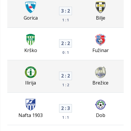
3 : 2
Gorica
Bilje
1 : 1
2 : 2
Krško
Fužinar
0 : 1
2 : 2
Ilirija
Brežice
1 : 2
2 : 3
Nafta 1903
Dob
1 : 1