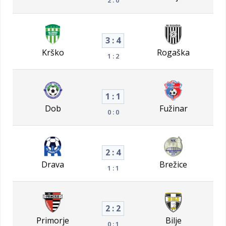
3 : 4
Krško
Rogaška
1 : 2
1 : 1
Dob
Fužinar
0 : 0
2 : 4
Drava
Brežice
1 : 1
2 : 2
Primorje
Bilje
0 : 1