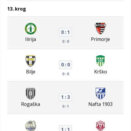
13. krog
0 : 1
Ilirija
Primorje
0 : 0
0 : 0
Bilje
Krško
0 : 0
1 : 3
Rogaška
Nafta 1903
0 : 1
1 : 1