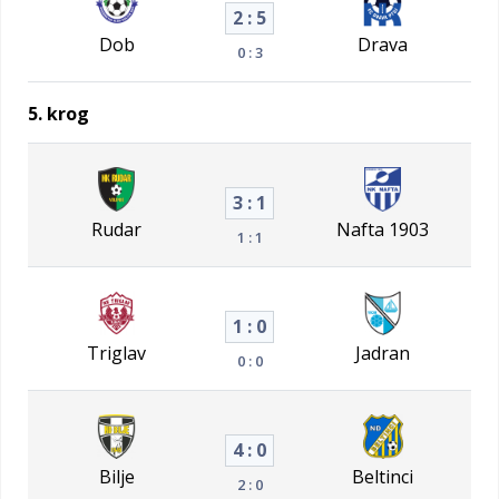
2 : 5
Dob
Drava
0 : 3
5. krog
3 : 1
Rudar
Nafta 1903
1 : 1
1 : 0
Triglav
Jadran
0 : 0
4 : 0
Bilje
Beltinci
2 : 0