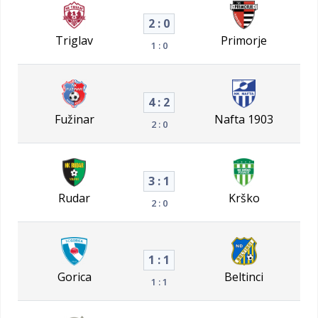
2 : 0
Triglav
Primorje
1 : 0
4 : 2
Fužinar
Nafta 1903
2 : 0
3 : 1
Rudar
Krško
2 : 0
1 : 1
Gorica
Beltinci
1 : 1