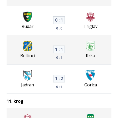
0 : 1
Rudar
Triglav
0 : 0
1 : 1
Beltinci
Krka
0 : 1
1 : 2
Jadran
Gorica
0 : 1
11. krog