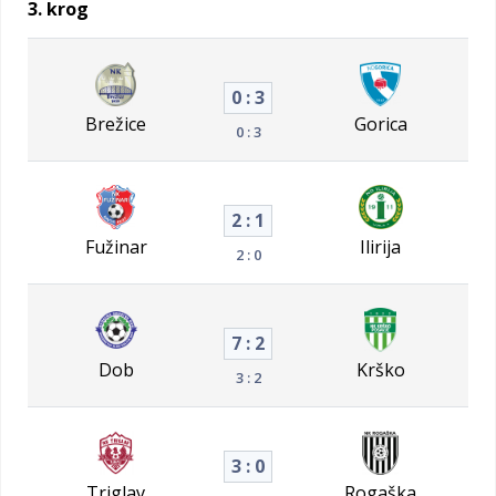
3. krog
0 : 3
Brežice
Gorica
0 : 3
2 : 1
Fužinar
Ilirija
2 : 0
7 : 2
Dob
Krško
3 : 2
3 : 0
Triglav
Rogaška