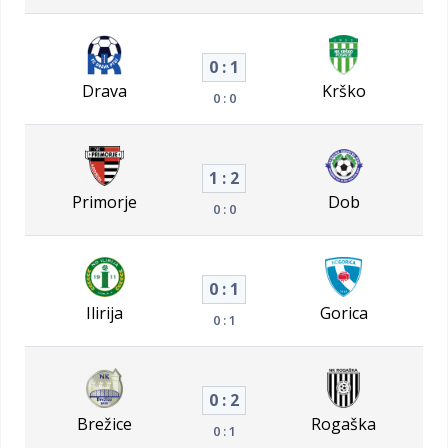
0 : 1
Drava
Krško
0 : 0
1 : 2
Primorje
Dob
0 : 0
0 : 1
Ilirija
Gorica
0 : 1
0 : 2
Brežice
Rogaška
0 : 1