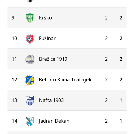
9
Krško
2
2
10
Fužinar
2
2
11
Brežice 1919
2
2
12
Beltinci Klima Tratnjek
2
2
13
Nafta 1903
2
1
14
Jadran Dekani
2
1