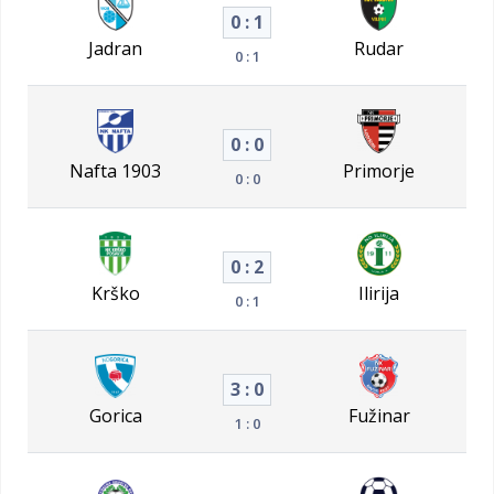
0 : 1
Jadran
Rudar
0 : 1
0 : 0
Nafta 1903
Primorje
0 : 0
0 : 2
Krško
Ilirija
0 : 1
3 : 0
Gorica
Fužinar
1 : 0