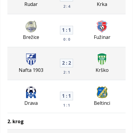
Rudar
Krka
2 : 4
1 : 1
Brežice
Fužinar
0 : 0
2 : 2
Nafta 1903
Krško
2 : 1
1 : 1
Drava
Beltinci
1 : 1
2. krog