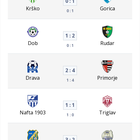
0 : 1
Krško
Gorica
0 : 1
1 : 2
Dob
Rudar
0 : 1
2 : 4
Drava
Primorje
1 : 4
1 : 1
Nafta 1903
Triglav
1 : 0
3 : 2