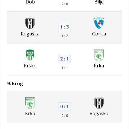
Dob
Bilje
2 : 0
1 : 3
Rogaška
Gorica
1 : 2
2 : 1
Krško
Krka
1 : 1
9. krog
0 : 1
Krka
Rogaška
0 : 0