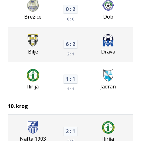
0 : 2
Brežice
Dob
0 : 0
6 : 2
Bilje
Drava
2 : 1
1 : 1
Ilirija
Jadran
1 : 1
10. krog
2 : 1
Nafta 1903
Ilirija
2 : 0