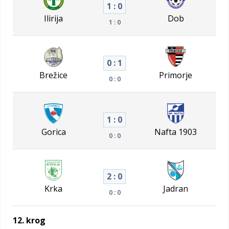
1 : 0
Ilirija
Dob
1 : 0
0 : 1
Brežice
Primorje
0 : 0
1 : 0
Gorica
Nafta 1903
0 : 0
2 : 0
Krka
Jadran
0 : 0
12. krog