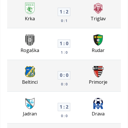
1 : 2
Krka
Triglav
0 : 1
1 : 0
Rogaška
Rudar
1 : 0
0 : 0
Beltinci
Primorje
0 : 0
1 : 2
Jadran
Drava
0 : 0