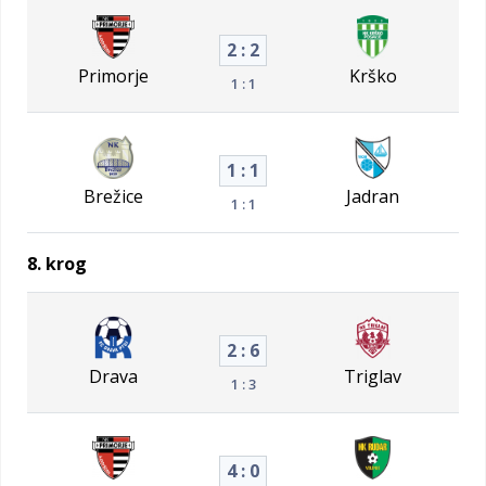
2 : 2
Primorje
Krško
1 : 1
1 : 1
Brežice
Jadran
1 : 1
8. krog
2 : 6
Drava
Triglav
1 : 3
4 : 0