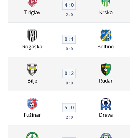
4 : 0
Triglav
Krško
2 : 0
0 : 1
Rogaška
Beltinci
0 : 0
0 : 2
Bilje
Rudar
0 : 0
5 : 0
Fužinar
Drava
2 : 0