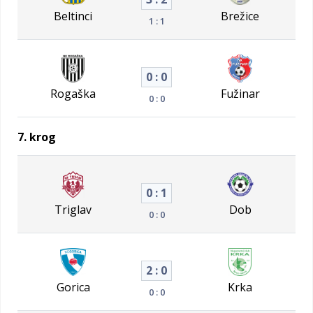
Beltinci
Brežice
1 : 1
0 : 0
Rogaška
Fužinar
0 : 0
7. krog
0 : 1
Triglav
Dob
0 : 0
2 : 0
Gorica
Krka
0 : 0