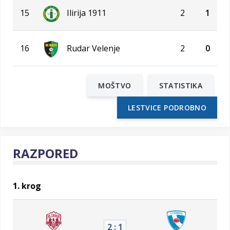
15
Ilirija 1911
2
1
16
Rudar Velenje
2
0
MOŠTVO
STATISTIKA
LESTVICE PODROBNO
RAZPORED
1. krog
2 : 1