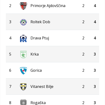
2
Primorje Ajdovščina
2
4
3
Roltek Dob
2
4
4
Drava Ptuj
2
4
5
Krka
2
3
6
Gorica
2
3
7
Vitanest Bilje
2
3
8
Rogaška
2
3