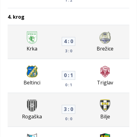
4. krog
4 : 0
Krka
Brežice
3 : 0
0 : 1
Beltinci
Triglav
0 : 1
3 : 0
Rogaška
Bilje
0 : 0