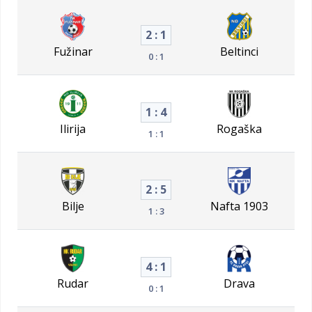
2 : 1
Fužinar
Beltinci
0 : 1
1 : 4
Ilirija
Rogaška
1 : 1
2 : 5
Bilje
Nafta 1903
1 : 3
4 : 1
Rudar
Drava
0 : 1