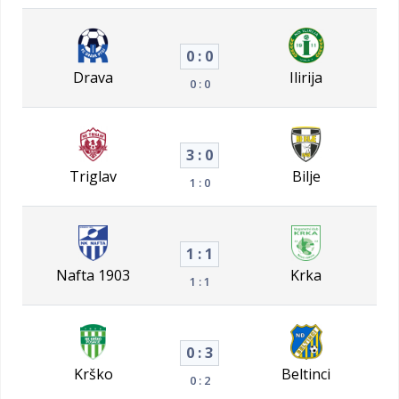
0 : 0
Drava
Ilirija
0 : 0
3 : 0
Triglav
Bilje
1 : 0
1 : 1
Nafta 1903
Krka
1 : 1
0 : 3
Krško
Beltinci
0 : 2