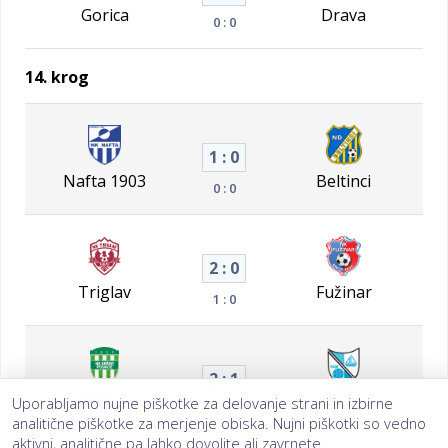
Gorica
Drava
0 : 0
14. krog
1 : 0
Nafta 1903
Beltinci
0 : 0
2 : 0
Triglav
Fužinar
1 : 0
2 : 1
Krško
Jadran
Uporabljamo nujne piškotke za delovanje strani in izbirne
1 : 0
analitične piškotke za merjenje obiska. Nujni piškotki so vedno
aktivni, analitične pa lahko dovolite ali zavrnete.