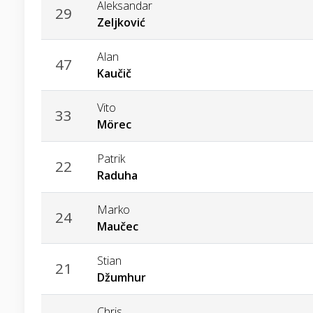
Aleksandar
29
Zeljković
Alan
47
Kaučič
Vito
33
Mörec
Patrik
22
Raduha
Marko
24
Maučec
Stian
21
Džumhur
Chris