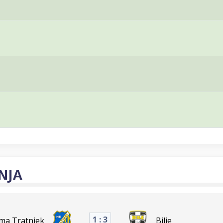
NJA
1 : 3
lima Tratnjek
Bilje