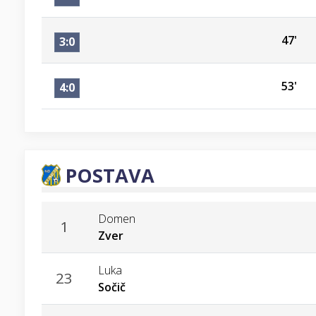
47'
3:0
53'
4:0
POSTAVA
Domen
1
Zver
Luka
23
Sočič