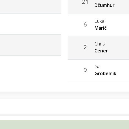
21
Džumhur
Luka
6
Marič
Chris
2
Cener
Gal
9
Grobelnik