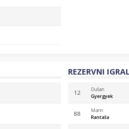
REZERVNI IGRAL
Dušan
12
Gyergyek
Marin
88
Rantaša