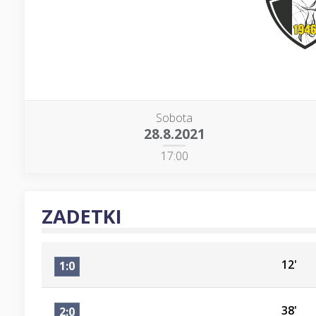
Sobota
28.8.2021
17:00
ZADETKI
12'
1:0
38'
2:0