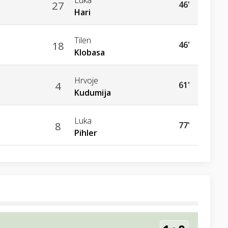
27
46'
Hari
Tilen
18
46'
Klobasa
Hrvoje
4
61'
Kudumija
Luka
8
77'
Pihler