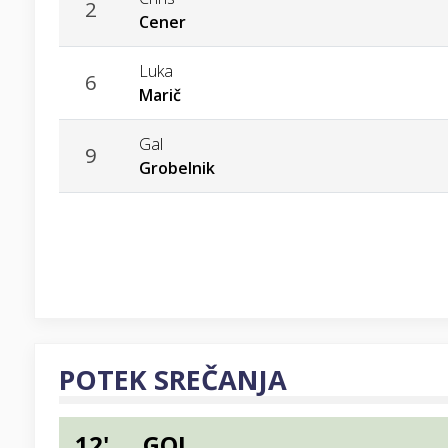
2
Cener
Luka
6
Marič
Gal
9
Grobelnik
POTEK SREČANJA
12'
GOL