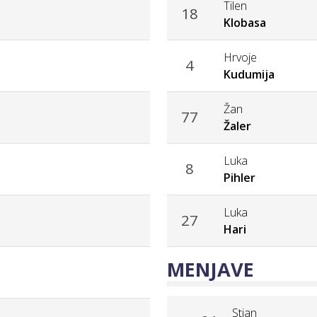
Tilen
18
Klobasa
Hrvoje
4
Kudumija
Žan
77
Žaler
Luka
8
Pihler
Luka
27
Hari
MENJAVE
Stian