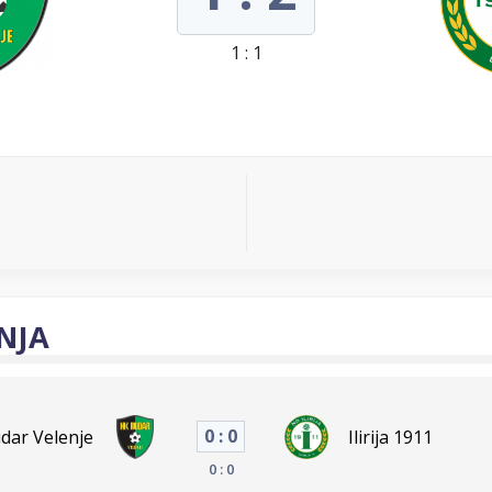
1 : 1
NJA
0 : 0
dar Velenje
Ilirija 1911
0 : 0