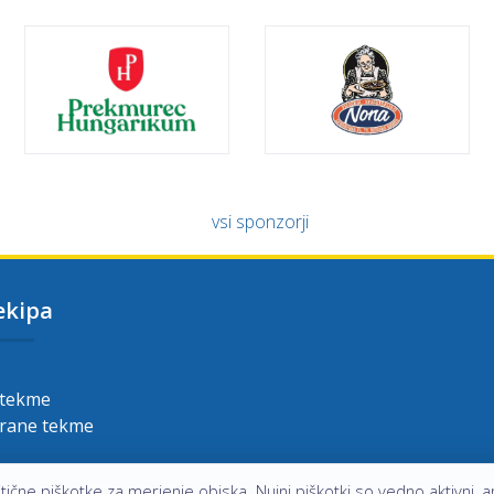
vsi sponzorji
ekipa
 tekme
grane tekme
ične piškotke za merjenje obiska. Nujni piškotki so vedno aktivni, an