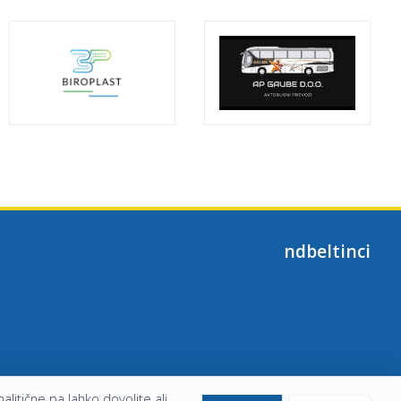
ndbeltinci
alitične pa lahko dovolite ali