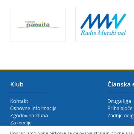
Klub
Članska 
Kontakt
Druga liga
Osnovne informacije
Prihajajoče
Zgodovina kluba
Zadnje odi
Za medije
Sponzorji
Uporabljamo nujne piškotke za delovanje strani in izbirne analit