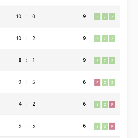
10
:
0
9
Z
Z
Z
10
:
2
9
Z
Z
Z
8
:
1
9
Z
Z
Z
9
:
5
6
P
Z
Z
4
:
2
6
Z
Z
P
5
:
5
6
Z
Z
P