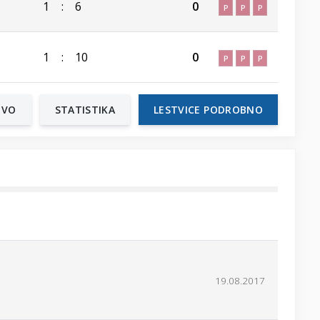
1
:
6
0
P
P
P
1
:
10
0
P
P
P
TVO
STATISTIKA
LESTVICE PODROBNO
19.08.2017