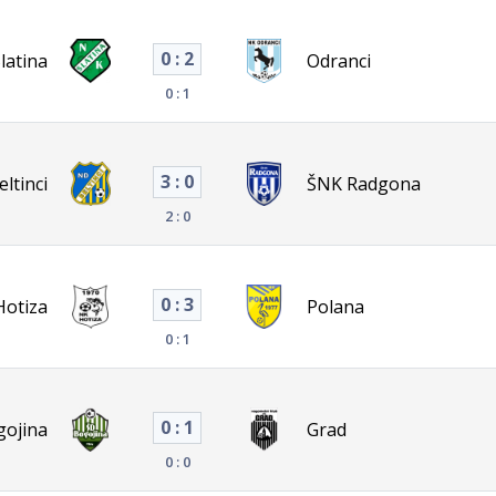
0 : 2
latina
Odranci
0 : 1
3 : 0
eltinci
ŠNK Radgona
2 : 0
0 : 3
Hotiza
Polana
0 : 1
0 : 1
gojina
Grad
0 : 0