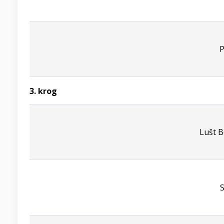
P
3. krog
Lušt B
S