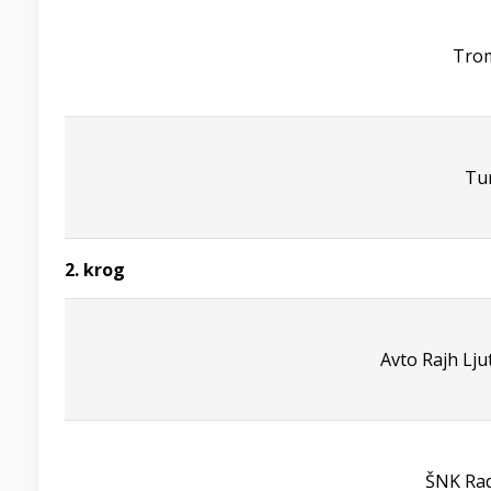
Trom
Tu
2. krog
Avto Rajh Lj
ŠNK Ra