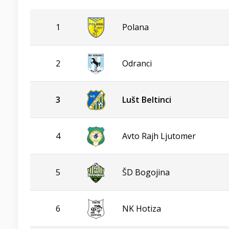
1
Polana
2
Odranci
3
Lušt Beltinci
4
Avto Rajh Ljutomer
5
ŠD Bogojina
6
NK Hotiza