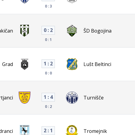
0 : 3
0 : 2
akičan
ŠD Bogojina
0 : 1
1 : 2
Grad
Lušt Beltinci
0 : 0
1 : 4
tjanci
Turnišče
0 : 2
2 : 1
dranci
Tromejnik