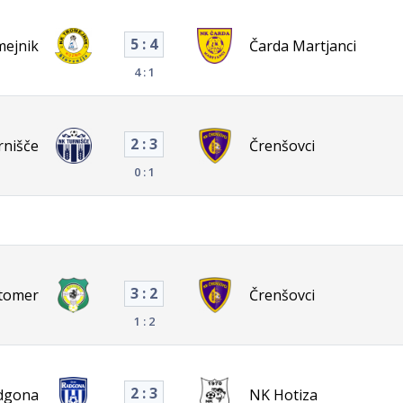
5 : 4
ejnik
Čarda Martjanci
4 : 1
2 : 3
rnišče
Črenšovci
0 : 1
3 : 2
utomer
Črenšovci
1 : 2
2 : 3
dgona
NK Hotiza