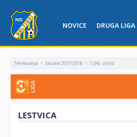
NOVICE
DRUGA LIGA
Tekmovanja
Sezona 2017/2018
3.SNL vzhod
LESTVICA