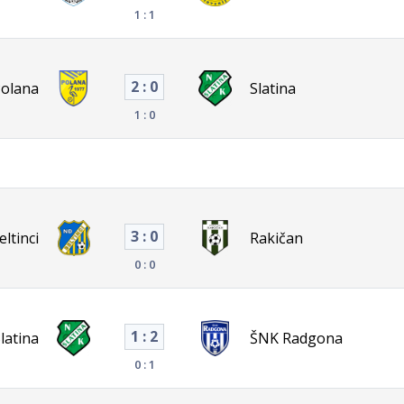
1 : 1
2 : 0
olana
Slatina
1 : 0
3 : 0
eltinci
Rakičan
0 : 0
1 : 2
latina
ŠNK Radgona
0 : 1