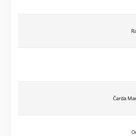
R
Čarda Mar
O