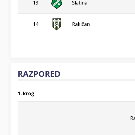
13
Slatina
14
Rakičan
RAZPORED
1. krog
R