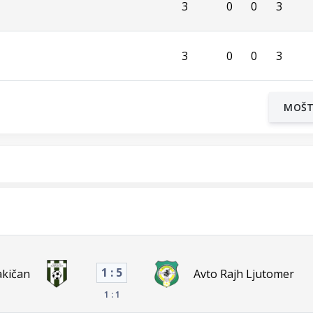
3
0
0
3
3
0
0
3
MOŠ
1 : 5
akičan
Avto Rajh Ljutomer
1 : 1