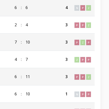
6
:
6
4
N
P
Z
2
:
4
3
P
P
Z
7
:
10
3
P
Z
P
4
:
7
3
Z
P
P
6
:
11
3
P
P
Z
6
:
10
1
N
P
P