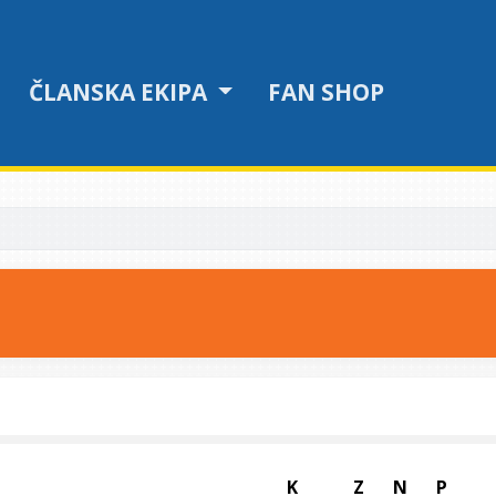
ČLANSKA EKIPA
FAN SHOP
K
Z
N
P