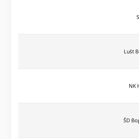
S
Lušt B
NK 
ŠD Bo