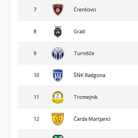
7
Črenšovci
8
Grad
9
Turnišče
10
ŠNK Radgona
11
Tromejnik
12
Čarda Martjanci