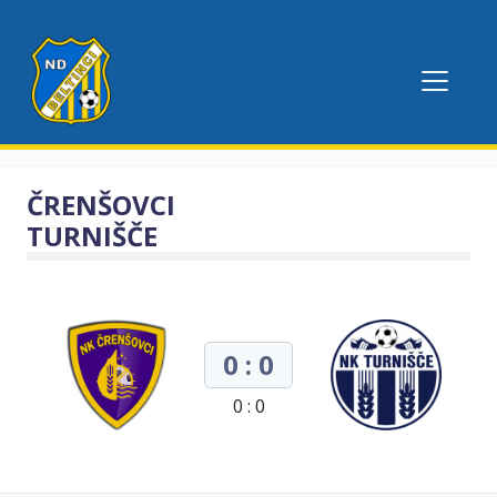
ČRENŠOVCI
TURNIŠČE
0 : 0
0 : 0