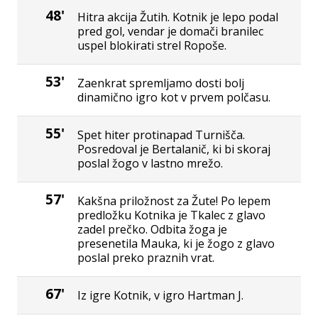
48'
Hitra akcija Žutih. Kotnik je lepo podal
pred gol, vendar je domači branilec
uspel blokirati strel Ropoše.
53'
Zaenkrat spremljamo dosti bolj
dinamično igro kot v prvem polčasu.
55'
Spet hiter protinapad Turnišča.
Posredoval je Bertalanič, ki bi skoraj
poslal žogo v lastno mrežo.
57'
Kakšna priložnost za Žute! Po lepem
predložku Kotnika je Tkalec z glavo
zadel prečko. Odbita žoga je
presenetila Mauka, ki je žogo z glavo
poslal preko praznih vrat.
67'
Iz igre Kotnik, v igro Hartman J.