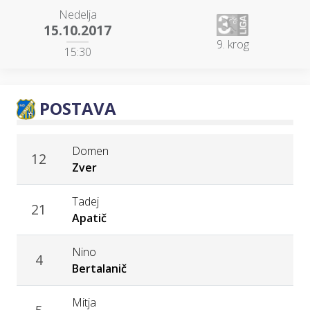
Nedelja
15.10.2017
9. krog
15:30
POSTAVA
Domen
12
Zver
Tadej
21
Apatič
Nino
4
Bertalanič
Mitja