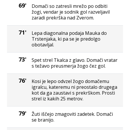
69'
Domači so zatresli mrežo po odbiti
žogi, vendar je sodnik gol razveljavil
zaradi prekrška nad Zverom.
71'
Lepa diagonalna podaja Mauka do
Trstenjaka, ki pa se je predolgo
obotavljal.
73'
Spet strel Tkalca z glavo. Domači vratar
s težavo preusmerja žogo čez gol.
76'
Kosi je lepo odvzel žogo domačemu
igralcu, kateremu ni preostalo drugega
kot da ga zaustavi s prekrškom. Prosti
strel iz kakih 25 metrov.
79'
Žuti iščejo zmagoviti zadetek. Domači
se branijo.