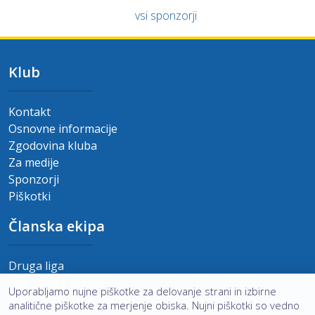
vsi sponzorji
Klub
Kontakt
Osnovne informacije
Zgodovina kluba
Za medije
Sponzorji
Piškotki
Članska ekipa
Druga liga
Prihajajoče tekme
Uporabljamo nujne piškotke za delovanje strani in izbirne
Zadnje odigrane tekme
analitične piškotke za merjenje obiska. Nujni piškotki so vedno