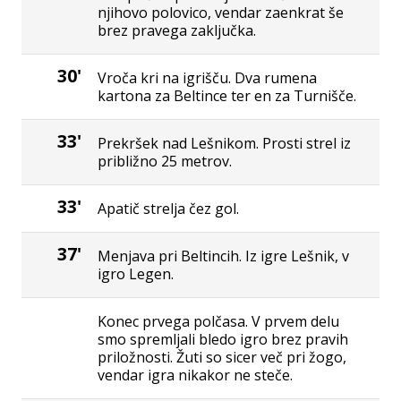
njihovo polovico, vendar zaenkrat še
brez pravega zaključka.
30'
Vroča kri na igrišču. Dva rumena
kartona za Beltince ter en za Turnišče.
33'
Prekršek nad Lešnikom. Prosti strel iz
približno 25 metrov.
33'
Apatič strelja čez gol.
37'
Menjava pri Beltincih. Iz igre Lešnik, v
igro Legen.
Konec prvega polčasa. V prvem delu
smo spremljali bledo igro brez pravih
priložnosti. Žuti so sicer več pri žogo,
vendar igra nikakor ne steče.