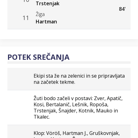
Trstenjak
84'
Žiga
11
Hartman
POTEK SREČANJA
Ekipi sta že na zelenici in se pripravljata
na začetek tekme.
Žuti bodo začeli v postavi: Zver, Apatič,
Kosi, Bertalanič, Lešnik, Ropoša,
Trstenjak, Šnajder, Kotnik, Mauko in
Tkalec.
Klop: Vöröš, Hartman J., Gruškovnjak,