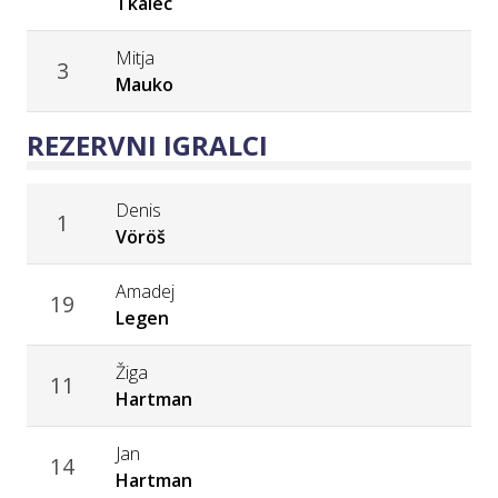
Tkalec
Mitja
3
Mauko
REZERVNI IGRALCI
Denis
1
Vöröš
Amadej
19
Legen
Žiga
11
Hartman
Jan
14
Hartman