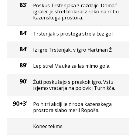
83'
Poskus Trstenjaka z razdalje. Domač
igralec je strel blokiral z roko na robu
kazenskega prostora.
84'
Trstenjak s prostega strela čez gol.
84'
Iz igre Trstenjak, v igro Hartman Ž.
89'
Lep strel Mauka za las mimo gola.
90'
Žuti poskušajo s preskok igro. Vsi z
izjemo vratarja na polovici Turnišča.
90+3'
Po hitri akciji je z roba kazenskega
prostora slabo meril Ropoša.
Konec tekme.