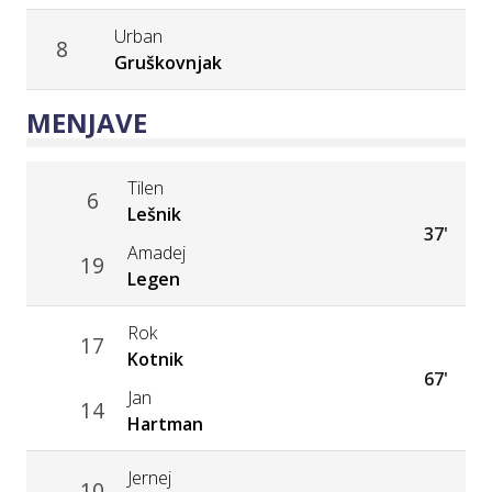
Urban
8
Gruškovnjak
MENJAVE
Tilen
6
Lešnik
37'
Amadej
19
Legen
Rok
17
Kotnik
67'
Jan
14
Hartman
Jernej
10