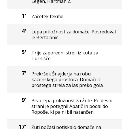
Legen, Hartman Ž.
1'
Začetek tekme.
4'
Lepa priložnost za domače. Posredoval
je Bertalanič.
5'
Trije zaporedni streli iz kota za
Turnišče.
7'
Prekršek Šnajderja na robu
kazenskega prostora. Domači iz
prostega strela za las preko gola.
9'
Prva lepa priložnost za Žute. Po desni
strani je potegnil Apatič in podal do
Ropoše, ki pa ni bil natančen.
17'
Žuti počasi potiskajo domače na