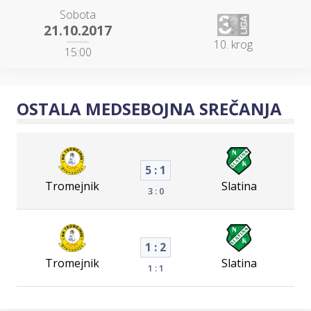
Sobota
21.10.2017
10. krog
15:00
OSTALA MEDSEBOJNA SREČANJA
5 : 1
Tromejnik
Slatina
3 : 0
1 : 2
Tromejnik
Slatina
1 : 1