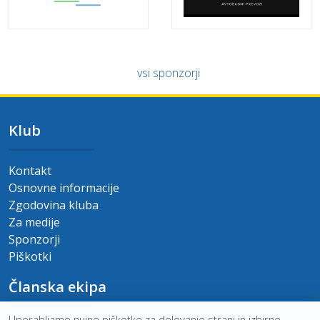
vsi sponzorji
Klub
Kontakt
Osnovne informacije
Zgodovina kluba
Za medije
Sponzorji
Piškotki
Članska ekipa
Uporabljamo nujne piškotke za delovanje strani in izbirne