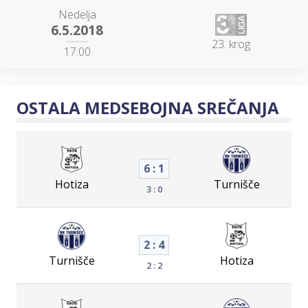
Nedelja
6.5.2018
23. krog
17:00
OSTALA MEDSEBOJNA SREČANJA
6 : 1
Hotiza
Turnišče
3 : 0
2 : 4
Turnišče
Hotiza
2 : 2