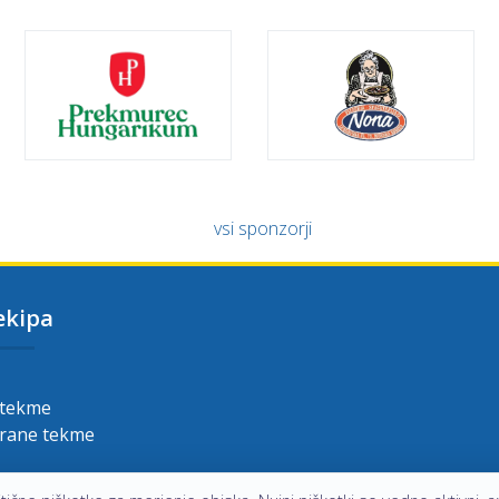
vsi sponzorji
ekipa
 tekme
grane tekme