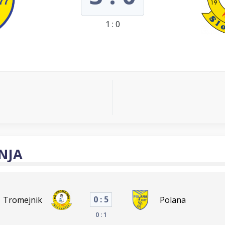
1 : 0
NJA
0 : 5
Tromejnik
Polana
0 : 1