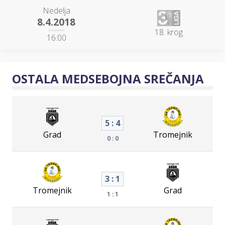
Nedelja
8.4.2018
18. krog
16:00
OSTALA MEDSEBOJNA SREČANJA
5 : 4
Grad
Tromejnik
0 : 0
3 : 1
Tromejnik
Grad
1 : 1