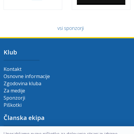
vsi sponzorji
Klub
Kontakt
Osnovne informacije
Zgodovina kluba
Za medije
Sponzorji
Piškotki
Članska ekipa
Uporabljamo nujne piškotke za delovanje strani in izbirne