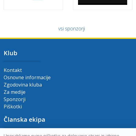
vsi sponzorji
Klub
Kontakt
Osnovne informacije
Zgodovina kluba
Za medije
Sponzorji
Piškotki
Članska ekipa
Uporabljamo nujne piškotke za delovanje strani in izbirne