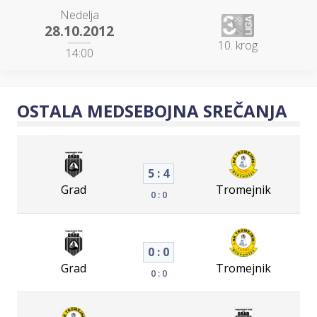
Nedelja
28.10.2012
10. krog
14:00
OSTALA MEDSEBOJNA SREČANJA
5 : 4
Grad
Tromejnik
0 : 0
0 : 0
Grad
Tromejnik
0 : 0