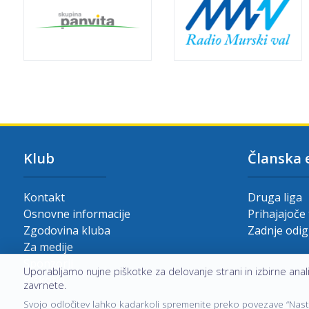
Klub
Članska 
Kontakt
Druga liga
Osnovne informacije
Prihajajoče
Zgodovina kluba
Zadnje odi
Za medije
Sponzorji
Uporabljamo nujne piškotke za delovanje strani in izbirne analit
Piškotki
zavrnete.
Svojo odločitev lahko kadarkoli spremenite preko povezave “Nastav