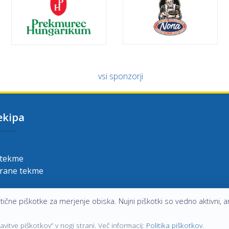
vsi sponzorji
ekipa
 tekme
grane tekme
ične piškotke za merjenje obiska. Nujni piškotki so vedno aktivni, an
itve piškotkov” v nogi strani. Več informacij:
Politika piškotkov
.