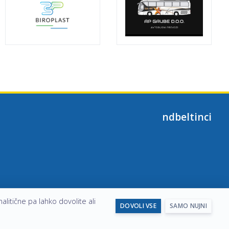
ndbeltinci
alitične pa lahko dovolite ali
DOVOLI VSE
SAMO NUJNI