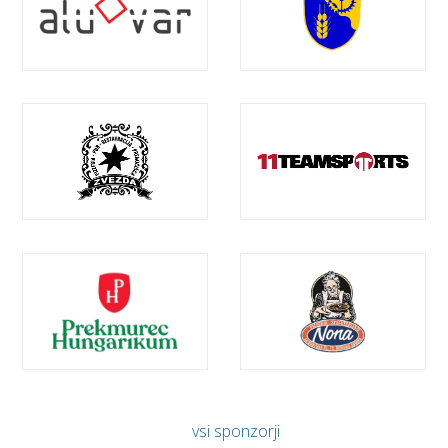
vsi sponzorji