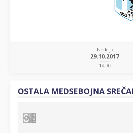
Nedelja
29.10.2017
14:00
OSTALA MEDSEBOJNA SREČA