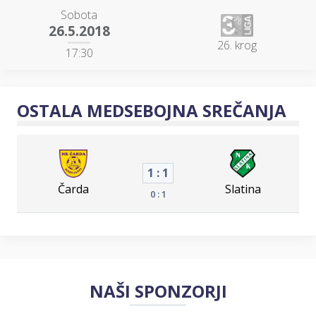
Sobota
26.5.2018
26. krog
17:30
OSTALA MEDSEBOJNA SREČANJA
1 : 1
Čarda
Slatina
0 : 1
NAŠI SPONZORJI