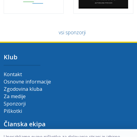
vsi sponzorji
Klub
Kontakt
Osnovne informacije
Zgodovina kluba
Za medije
Sponzorji
Piškotki
Članska ekipa
Uporabljamo nujne piškotke za delovanje strani in izbirne