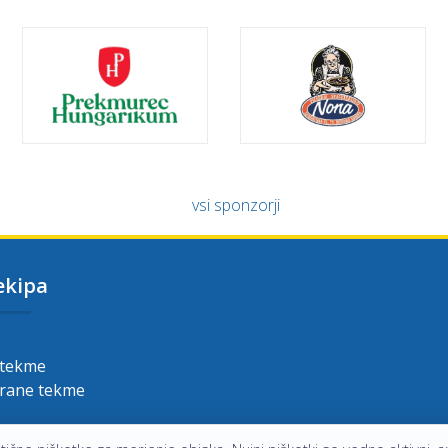
vsi sponzorji
ekipa
 tekme
grane tekme