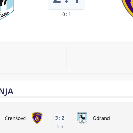
0 : 1
NJA
3 : 2
Črenšovci
Odranci
3 : 1