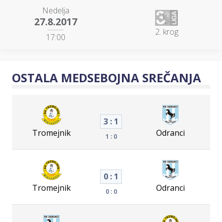
Nedelja
27.8.2017
2. krog
17:00
OSTALA MEDSEBOJNA SREČANJA
3 : 1
Tromejnik
Odranci
1 : 0
0 : 1
Tromejnik
Odranci
0 : 0