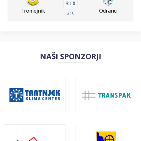
3 : 0
Tromejnik
Odranci
2 : 0
NAŠI SPONZORJI