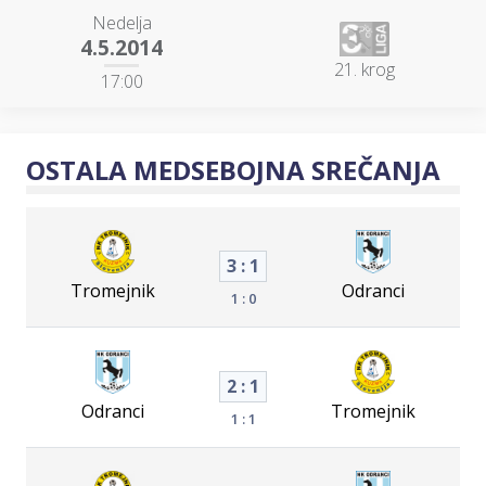
Nedelja
4.5.2014
21. krog
17:00
OSTALA MEDSEBOJNA SREČANJA
3 : 1
Tromejnik
Odranci
1 : 0
2 : 1
Odranci
Tromejnik
1 : 1