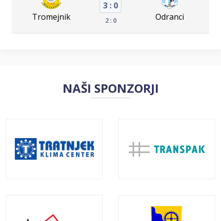
3 : 0
Tromejnik
Odranci
2 : 0
NAŠI SPONZORJI