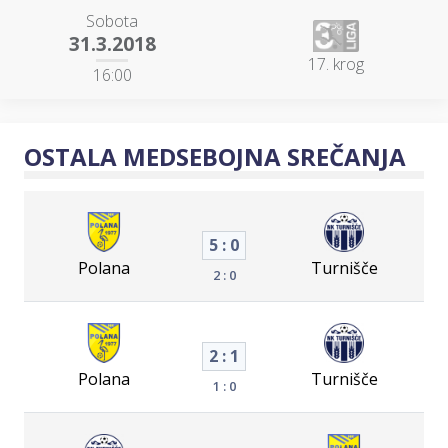
Sobota
31.3.2018
17. krog
16:00
OSTALA MEDSEBOJNA SREČANJA
5 : 0
Polana
Turnišče
2 : 0
2 : 1
Polana
Turnišče
1 : 0