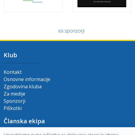
vsi sponzorji
Klub
Kontakt
Osnovne informacije
Zgodovina kluba
Za medije
Sponzorji
Piškotki
Članska ekipa
Uporabljamo nujne piškotke za delovanje strani in izbirne