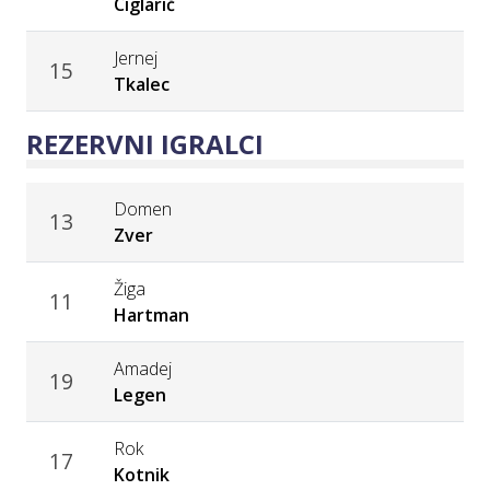
Ciglarič
Jernej
15
Tkalec
REZERVNI IGRALCI
Domen
13
Zver
Žiga
11
Hartman
Amadej
19
Legen
Rok
17
Kotnik