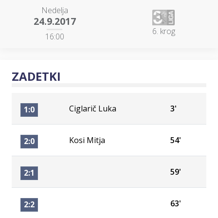
Nedelja
24.9.2017
6. krog
16:00
ZADETKI
Ciglarič Luka
3'
1:0
Kosi Mitja
54'
2:0
59'
2:1
63'
2:2