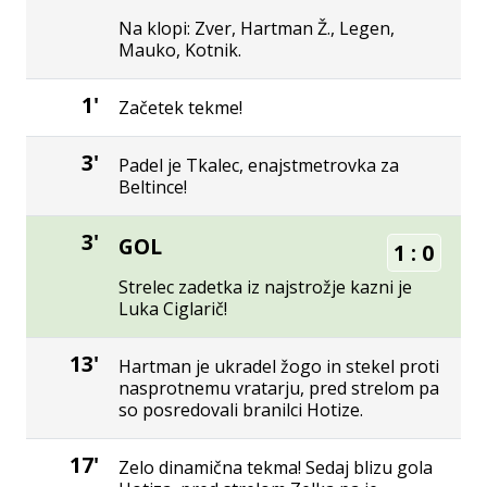
Na klopi: Zver, Hartman Ž., Legen,
Mauko, Kotnik.
1'
Začetek tekme!
3'
Padel je Tkalec, enajstmetrovka za
Beltince!
3'
GOL
1
:
0
Strelec zadetka iz najstrožje kazni je
Luka Ciglarič!
13'
Hartman je ukradel žogo in stekel proti
nasprotnemu vratarju, pred strelom pa
so posredovali branilci Hotize.
17'
Zelo dinamična tekma! Sedaj blizu gola