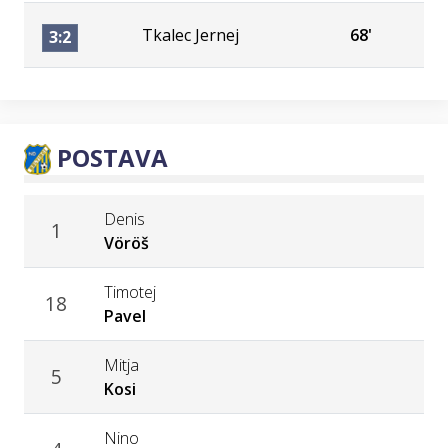
Tkalec Jernej
68'
3:2
POSTAVA
Denis
1
Vöröš
Timotej
18
Pavel
Mitja
5
Kosi
Nino