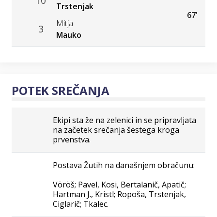
10
Trstenjak
67'
Mitja
3
Mauko
POTEK SREČANJA
Ekipi sta že na zelenici in se pripravljata
na začetek srečanja šestega kroga
prvenstva.
Postava Žutih na današnjem obračunu:
Vöröš; Pavel, Kosi, Bertalanič, Apatič;
Hartman J., Kristl; Ropoša, Trstenjak,
Ciglarič; Tkalec.