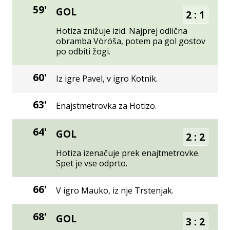
59'
GOL
2
:
1
Hotiza znižuje izid. Najprej odlična
obramba Vöröša, potem pa gol gostov
po odbiti žogi.
60'
Iz igre Pavel, v igro Kotnik.
63'
Enajstmetrovka za Hotizo.
64'
GOL
2
:
2
Hotiza izenačuje prek enajtmetrovke.
Spet je vse odprto.
66'
V igro Mauko, iz nje Trstenjak.
68'
GOL
3
:
2