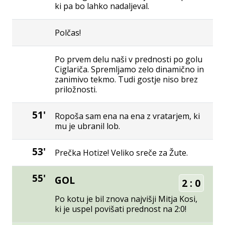
ki pa bo lahko nadaljeval.
Polčas!
Po prvem delu naši v prednosti po golu
Ciglariča. Spremljamo zelo dinamično in
zanimivo tekmo. Tudi gostje niso brez
priložnosti.
51'
Ropoša sam ena na ena z vratarjem, ki
mu je ubranil lob.
53'
Prečka Hotize! Veliko sreče za Žute.
55'
GOL
2
:
0
Po kotu je bil znova najvišji Mitja Kosi,
ki je uspel povišati prednost na 2:0!