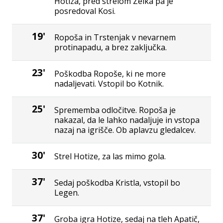
Hotiza, pred strelom Zelka pa je
posredoval Kosi.
19'
Ropoša in Trstenjak v nevarnem
protinapadu, a brez zaključka.
23'
Poškodba Ropoše, ki ne more
nadaljevati. Vstopil bo Kotnik.
25'
Sprememba odločitve. Ropoša je
nakazal, da le lahko nadaljuje in vstopa
nazaj na igrišče. Ob aplavzu gledalcev.
30'
Strel Hotize, za las mimo gola.
37'
Sedaj poškodba Kristla, vstopil bo
Legen.
37'
Groba igra Hotize, sedaj na tleh Apatič,