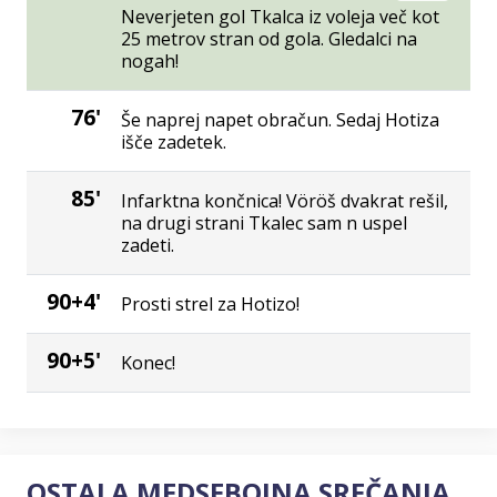
Neverjeten gol Tkalca iz voleja več kot
25 metrov stran od gola. Gledalci na
nogah!
76'
Še naprej napet obračun. Sedaj Hotiza
išče zadetek.
85'
Infarktna končnica! Vöröš dvakrat rešil,
na drugi strani Tkalec sam n uspel
zadeti.
90+4'
Prosti strel za Hotizo!
90+5'
Konec!
OSTALA MEDSEBOJNA SREČANJA