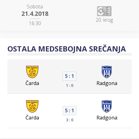
Sobota
21.4.2018
20. krog
16:30
OSTALA MEDSEBOJNA SREČANJA
5 : 1
Čarda
Radgona
1 : 0
5 : 1
Čarda
Radgona
3 : 0