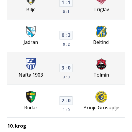
1 : 1
Bilje
Triglav
0 : 1
0 : 3
Jadran
Beltinci
0 : 2
3 : 0
Nafta 1903
Tolmin
3 : 0
2 : 0
Rudar
Brinje Grosuplje
1 : 0
10. krog