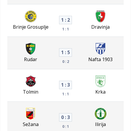
1 : 2
Brinje Grosuplje
Dravinja
1 : 1
1 : 5
Rudar
Nafta 1903
0 : 2
1 : 3
Tolmin
Krka
1 : 1
0 : 3
Sežana
Ilirija
0 : 1