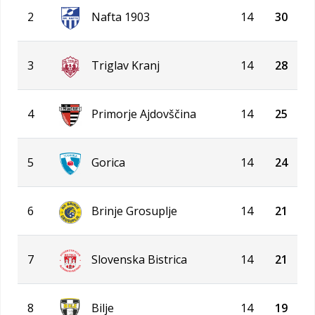
2
Nafta 1903
14
30
3
Triglav Kranj
14
28
4
Primorje Ajdovščina
14
25
5
Gorica
14
24
6
Brinje Grosuplje
14
21
7
Slovenska Bistrica
14
21
8
Bilje
14
19