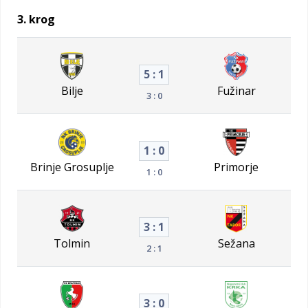
3. krog
5 : 1
Bilje
Fužinar
3 : 0
1 : 0
Brinje Grosuplje
Primorje
1 : 0
3 : 1
Tolmin
Sežana
2 : 1
3 : 0