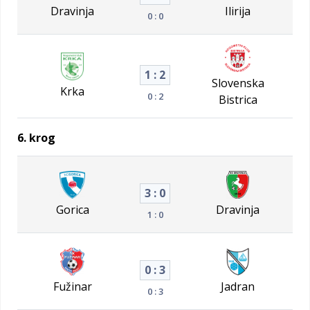
Dravinja
Ilirija
0 : 0
1 : 2
Slovenska
Krka
0 : 2
Bistrica
6. krog
3 : 0
Gorica
Dravinja
1 : 0
0 : 3
Fužinar
Jadran
0 : 3