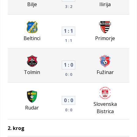
Bilje
Ilirija
3 : 2
1 : 1
Beltinci
Primorje
1 : 1
1 : 0
Tolmin
Fužinar
0 : 0
0 : 0
Slovenska
Rudar
0 : 0
Bistrica
2. krog