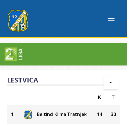
LESTVICA
K
T
1
Beltinci Klima Tratnjek
14
30