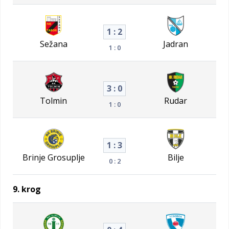
1 : 2
Sežana
Jadran
1 : 0
3 : 0
Tolmin
Rudar
1 : 0
1 : 3
Brinje Grosuplje
Bilje
0 : 2
9. krog