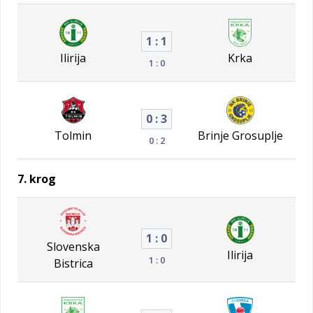
1 : 1
Ilirija
Krka
1 : 0
0 : 3
Tolmin
Brinje Grosuplje
0 : 2
7. krog
1 : 0
Slovenska
Ilirija
1 : 0
Bistrica