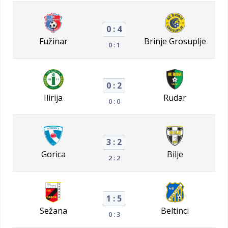
0 : 4
Fužinar
Brinje Grosuplje
0 : 1
0 : 2
Ilirija
Rudar
0 : 0
3 : 2
Gorica
Bilje
2 : 2
1 : 5
Sežana
Beltinci
0 : 3