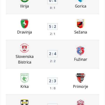
0 : 4
Ilirija
Gorica
0 : 1
5 : 2
Dravinja
Sežana
2 : 1
2 : 4
Slovenska
Fužinar
2 : 2
Bistrica
2 : 3
Krka
Primorje
1 : 0