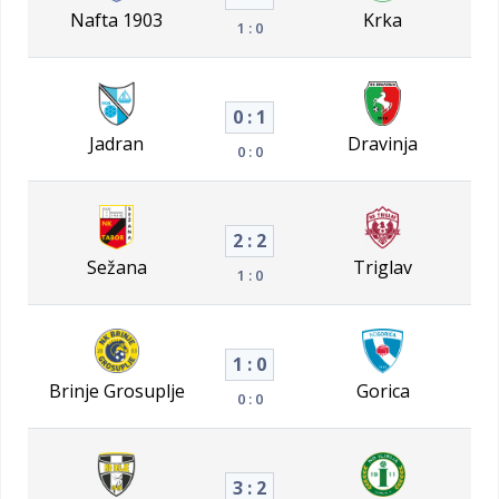
Nafta 1903
Krka
1 : 0
0 : 1
Jadran
Dravinja
0 : 0
2 : 2
Sežana
Triglav
1 : 0
1 : 0
Brinje Grosuplje
Gorica
0 : 0
3 : 2