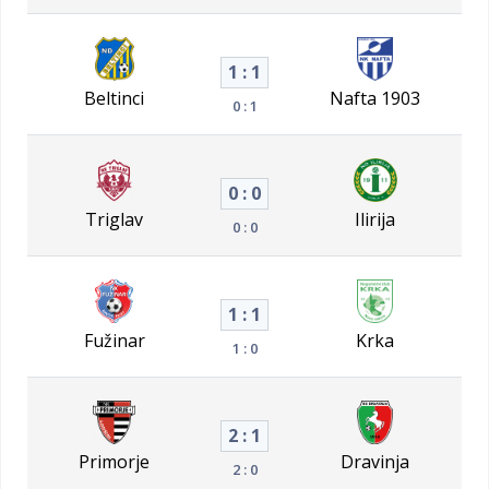
1 : 1
Beltinci
Nafta 1903
0 : 1
0 : 0
Triglav
Ilirija
0 : 0
1 : 1
Fužinar
Krka
1 : 0
2 : 1
Primorje
Dravinja
2 : 0