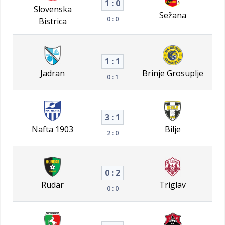
1 : 0
Slovenska
Sežana
0 : 0
Bistrica
1 : 1
Jadran
Brinje Grosuplje
0 : 1
3 : 1
Nafta 1903
Bilje
2 : 0
0 : 2
Rudar
Triglav
0 : 0