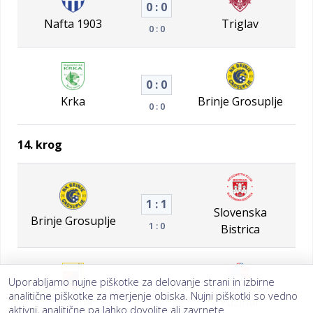
0 : 0
Nafta 1903
Triglav
0 : 0
0 : 0
Krka
Brinje Grosuplje
0 : 0
14. krog
1 : 1
Slovenska
Brinje Grosuplje
1 : 0
Bistrica
Uporabljamo nujne piškotke za delovanje strani in izbirne
4 : 4
analitične piškotke za merjenje obiska. Nujni piškotki so vedno
Sežana
Fužinar
0 : 3
aktivni, analitične pa lahko dovolite ali zavrnete.