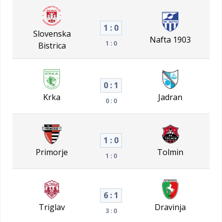
1 : 0
Slovenska
Nafta 1903
1 : 0
Bistrica
0 : 1
Krka
Jadran
0 : 0
1 : 0
Primorje
Tolmin
1 : 0
6 : 1
Triglav
Dravinja
3 : 0