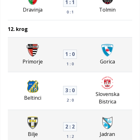
1 : 1
Dravinja
Tolmin
0 : 1
12. krog
1 : 0
Primorje
Gorica
1 : 0
3 : 0
Slovenska
Beltinci
2 : 0
Bistrica
2 : 2
Bilje
Jadran
1 : 2