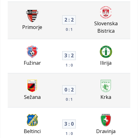
2 : 2
Slovenska
Primorje
0 : 1
Bistrica
3 : 2
Fužinar
Ilirija
1 : 0
0 : 2
Sežana
Krka
0 : 1
3 : 0
Beltinci
Dravinja
1 : 0