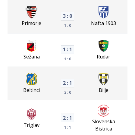
3 : 0
Primorje
Nafta 1903
1 : 0
1 : 1
Sežana
Rudar
1 : 0
2 : 1
Beltinci
Bilje
2 : 0
2 : 1
Slovenska
Triglav
1 : 1
Bistrica