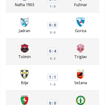
Nafta 1903
Fužinar
1 : 0
0 : 0
Jadran
Gorica
0 : 0
0 : 4
Tolmin
Triglav
0 : 2
1 : 1
Bilje
Sežana
1 : 0
0 : 0