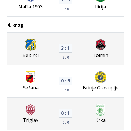
Nafta 1903
Ilirija
0 : 0
4. krog
3 : 1
Beltinci
Tolmin
2 : 0
0 : 6
Sežana
Brinje Grosuplje
0 : 6
0 : 1
Triglav
Krka
0 : 0