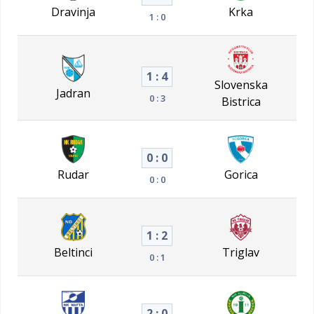
Dravinja
Krka
1 : 0
1 : 4
Slovenska
Jadran
0 : 3
Bistrica
0 : 0
Rudar
Gorica
0 : 0
1 : 2
Beltinci
Triglav
0 : 1
2 : 0