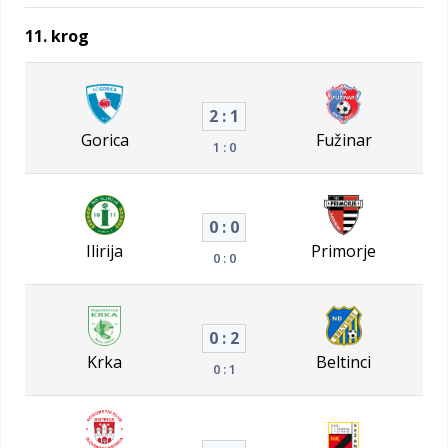
11. krog
2 : 1
Gorica
Fužinar
1 : 0
0 : 0
Ilirija
Primorje
0 : 0
0 : 2
Krka
Beltinci
0 : 1