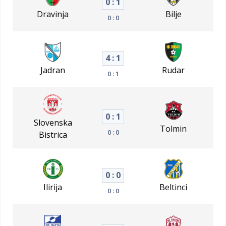
0 : 1
Dravinja
Bilje
0 : 0
4 : 1
Jadran
Rudar
0 : 1
0 : 1
Slovenska
Tolmin
0 : 0
Bistrica
0 : 0
Ilirija
Beltinci
0 : 0