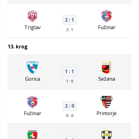
2 : 1
Triglav
Fužinar
2 : 1
13. krog
1 : 1
Gorica
Sežana
1 : 0
2 : 0
Fužinar
Primorje
0 : 0