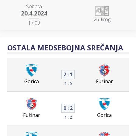
Sobota
20.4.2024
26. krog
17:00
OSTALA MEDSEBOJNA SREČANJA
2 : 1
Gorica
Fužinar
1 : 0
0 : 2
Fužinar
Gorica
1 : 2