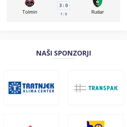
3 : 0
Tolmin
Rudar
1 : 0
NAŠI SPONZORJI