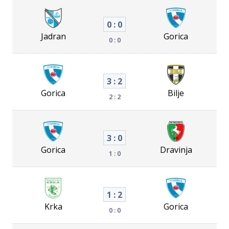
0 : 0
Jadran
Gorica
0 : 0
3 : 2
Gorica
Bilje
2 : 2
3 : 0
Gorica
Dravinja
1 : 0
1 : 2
Krka
Gorica
0 : 0