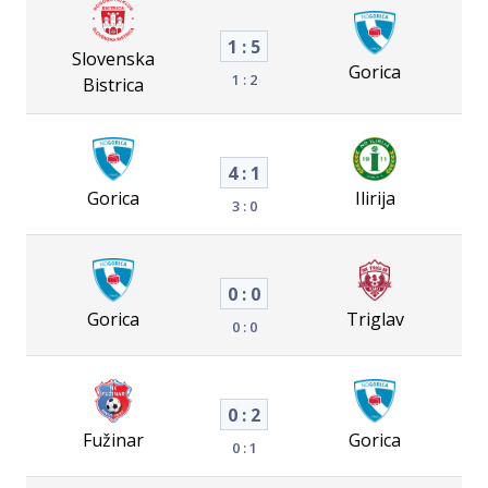
1 : 5
Slovenska
Gorica
1 : 2
Bistrica
4 : 1
Gorica
Ilirija
3 : 0
0 : 0
Gorica
Triglav
0 : 0
0 : 2
Fužinar
Gorica
0 : 1