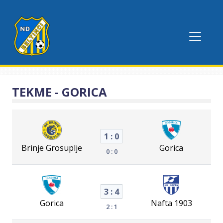
TEKME - GORICA
1 : 0
Brinje Grosuplje
Gorica
0 : 0
3 : 4
Gorica
Nafta 1903
2 : 1