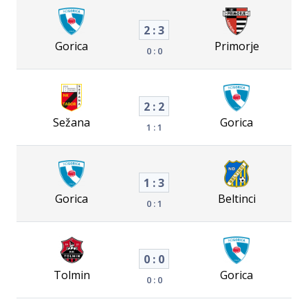
2 : 3
Gorica
Primorje
0 : 0
2 : 2
Sežana
Gorica
1 : 1
1 : 3
Gorica
Beltinci
0 : 1
0 : 0
Tolmin
Gorica
0 : 0