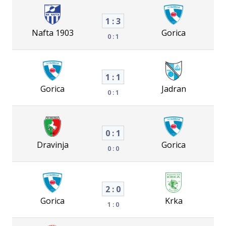
1 : 3
Nafta 1903
Gorica
0 : 1
1 : 1
Gorica
Jadran
0 : 1
0 : 1
Dravinja
Gorica
0 : 0
2 : 0
Gorica
Krka
1 : 0