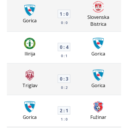
1 : 0
Slovenska
Gorica
0 : 0
Bistrica
0 : 4
Ilirija
Gorica
0 : 1
0 : 3
Triglav
Gorica
0 : 2
2 : 1
Gorica
Fužinar
1 : 0