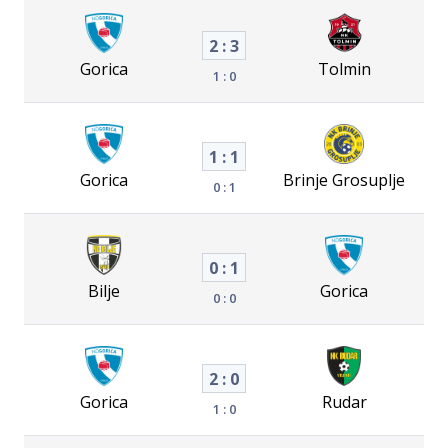
2 : 3
Gorica
Tolmin
1 : 0
1 : 1
Gorica
Brinje Grosuplje
0 : 1
0 : 1
Bilje
Gorica
0 : 0
2 : 0
Gorica
Rudar
1 : 0