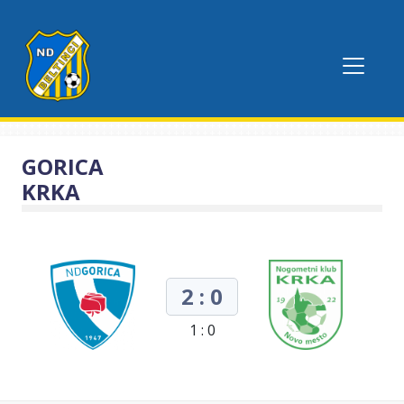
GORICA
KRKA
2 : 0
1 : 0