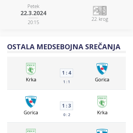
Petek
22.3.2024
22. krog
20:15
OSTALA MEDSEBOJNA SREČANJA
1 : 4
Krka
Gorica
1 : 1
1 : 3
Gorica
Krka
0 : 2