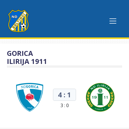
GORICA
ILIRIJA 1911
4 : 1
3 : 0