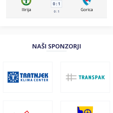
0 : 1
Ilirija
Gorica
0 : 1
NAŠI SPONZORJI