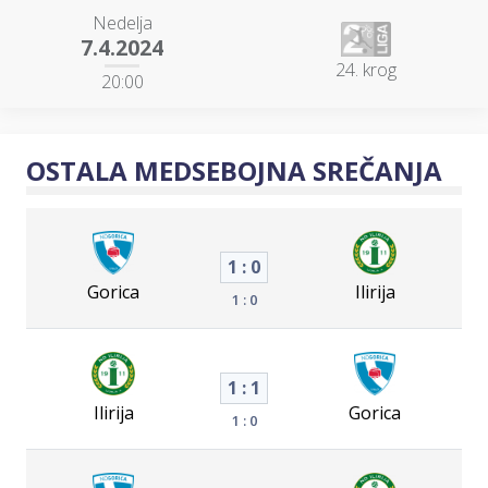
Nedelja
7.4.2024
24. krog
20:00
OSTALA MEDSEBOJNA SREČANJA
1 : 0
Gorica
Ilirija
1 : 0
1 : 1
Ilirija
Gorica
1 : 0