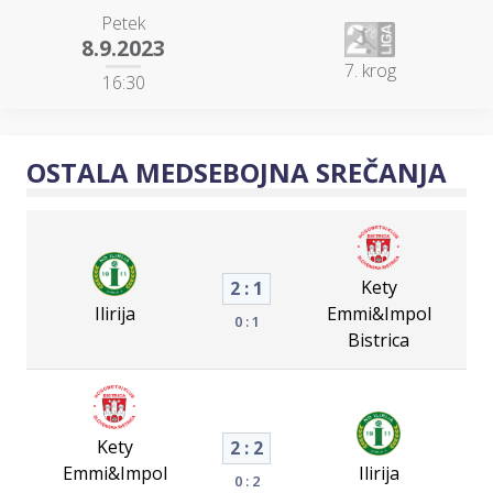
Petek
8.9.2023
7. krog
16:30
OSTALA MEDSEBOJNA SREČANJA
Kety
2 : 1
Ilirija
Emmi&Impol
0 : 1
Bistrica
Kety
2 : 2
Emmi&Impol
Ilirija
0 : 2