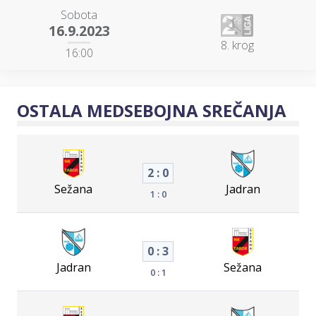
Sobota
16.9.2023
8. krog
16:00
OSTALA MEDSEBOJNA SREČANJA
2 : 0
Sežana
Jadran
1 : 0
0 : 3
Jadran
Sežana
0 : 1