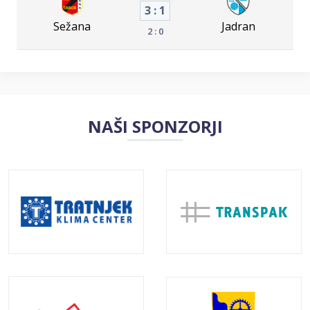
3 : 1
Sežana
Jadran
2 : 0
NAŠI SPONZORJI