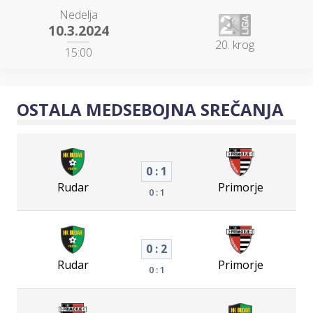
Nedelja
10.3.2024
20. krog
15:00
OSTALA MEDSEBOJNA SREČANJA
0 : 1
Rudar
Primorje
0 : 1
0 : 2
Rudar
Primorje
0 : 1