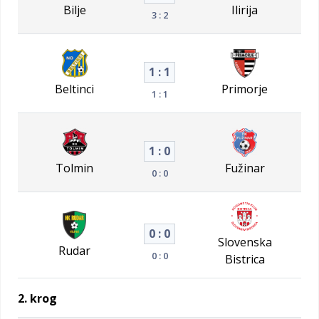
Bilje
Ilirija
3 : 2
1 : 1
Beltinci
Primorje
1 : 1
1 : 0
Tolmin
Fužinar
0 : 0
0 : 0
Slovenska
Rudar
0 : 0
Bistrica
2. krog