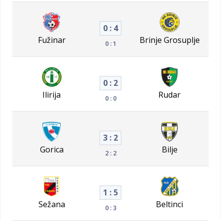
0 : 4
Fužinar
Brinje Grosuplje
0 : 1
0 : 2
Ilirija
Rudar
0 : 0
3 : 2
Gorica
Bilje
2 : 2
1 : 5
Sežana
Beltinci
0 : 3