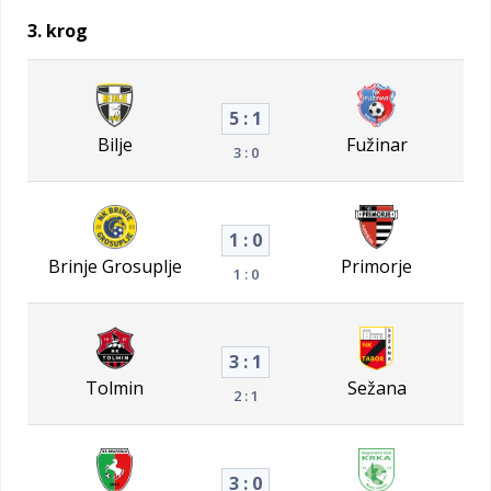
3. krog
5 : 1
Bilje
Fužinar
3 : 0
1 : 0
Brinje Grosuplje
Primorje
1 : 0
3 : 1
Tolmin
Sežana
2 : 1
3 : 0