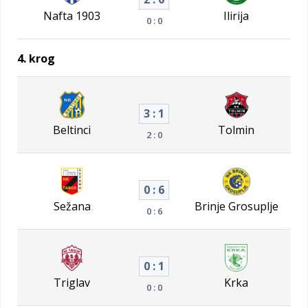
Nafta 1903
Ilirija
0 : 0
4. krog
3 : 1
Beltinci
Tolmin
2 : 0
0 : 6
Sežana
Brinje Grosuplje
0 : 6
0 : 1
Triglav
Krka
0 : 0