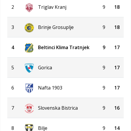
2
Triglav Kranj
9
18
3
Brinje Grosuplje
9
18
4
Beltinci Klima Tratnjek
9
17
5
Gorica
9
17
6
Nafta 1903
9
17
7
Slovenska Bistrica
9
16
8
Bilje
9
14