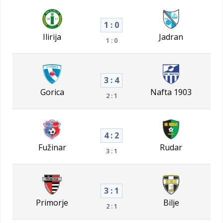
1 : 0
Ilirija
Jadran
1 : 0
3 : 4
Gorica
Nafta 1903
2 : 1
4 : 2
Fužinar
Rudar
3 : 1
3 : 1
Primorje
Bilje
2 : 1