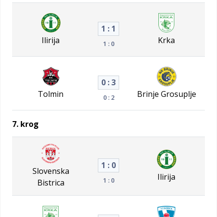
1 : 1
Ilirija
Krka
1 : 0
0 : 3
Tolmin
Brinje Grosuplje
0 : 2
7. krog
1 : 0
Slovenska
Ilirija
1 : 0
Bistrica