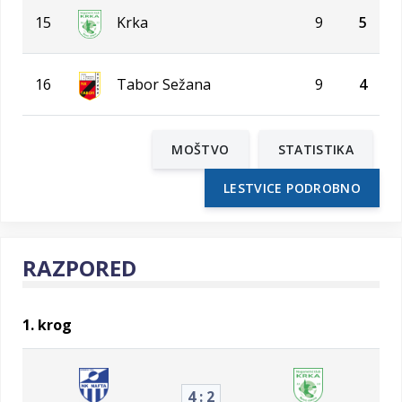
15
Krka
9
5
16
Tabor Sežana
9
4
MOŠTVO
STATISTIKA
LESTVICE PODROBNO
RAZPORED
1. krog
4 : 2