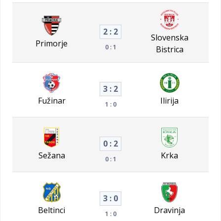
2 : 2
Slovenska
Primorje
0 : 1
Bistrica
3 : 2
Fužinar
Ilirija
1 : 0
0 : 2
Sežana
Krka
0 : 1
3 : 0
Beltinci
Dravinja
1 : 0