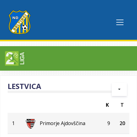
LESTVICA
K
T
1
Primorje Ajdovščina
9
20