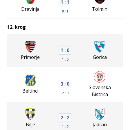
1 : 1
Dravinja
Tolmin
0 : 1
12. krog
1 : 0
Primorje
Gorica
1 : 0
3 : 0
Slovenska
Beltinci
2 : 0
Bistrica
2 : 2
Bilje
Jadran
1 : 2