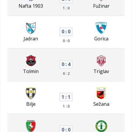
Nafta 1903
Fužinar
1 : 0
0 : 0
Jadran
Gorica
0 : 0
0 : 4
Tolmin
Triglav
0 : 2
1 : 1
Bilje
Sežana
1 : 0
0 : 0