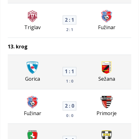
2 : 1
Triglav
Fužinar
2 : 1
13. krog
1 : 1
Gorica
Sežana
1 : 0
2 : 0
Fužinar
Primorje
0 : 0