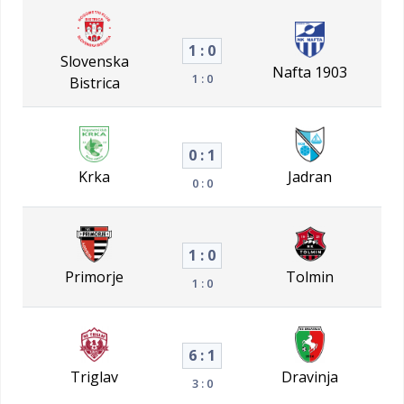
1 : 0
Slovenska
Nafta 1903
1 : 0
Bistrica
0 : 1
Krka
Jadran
0 : 0
1 : 0
Primorje
Tolmin
1 : 0
6 : 1
Triglav
Dravinja
3 : 0