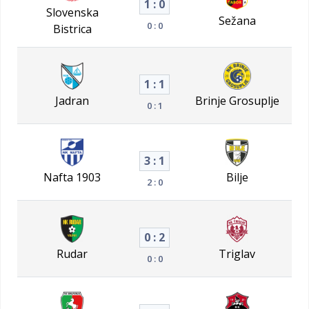
1 : 0
Slovenska
Sežana
0 : 0
Bistrica
1 : 1
Jadran
Brinje Grosuplje
0 : 1
3 : 1
Nafta 1903
Bilje
2 : 0
0 : 2
Rudar
Triglav
0 : 0