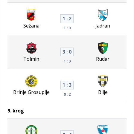
1 : 2
Sežana
Jadran
1 : 0
3 : 0
Tolmin
Rudar
1 : 0
1 : 3
Brinje Grosuplje
Bilje
0 : 2
9. krog