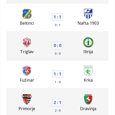
1 : 1
Beltinci
Nafta 1903
0 : 1
0 : 0
Triglav
Ilirija
0 : 0
1 : 1
Fužinar
Krka
1 : 0
2 : 1
Primorje
Dravinja
2 : 0