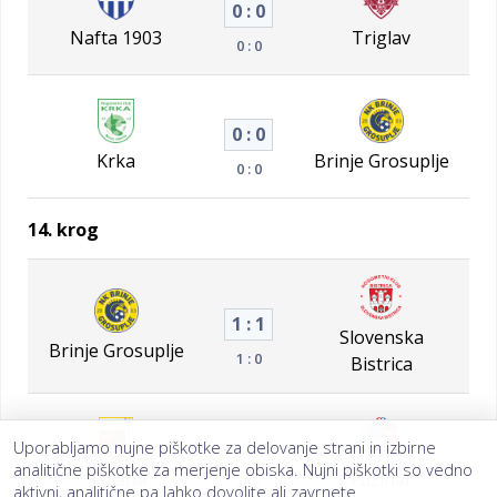
0 : 0
Nafta 1903
Triglav
0 : 0
0 : 0
Krka
Brinje Grosuplje
0 : 0
14. krog
1 : 1
Slovenska
Brinje Grosuplje
1 : 0
Bistrica
Uporabljamo nujne piškotke za delovanje strani in izbirne
4 : 4
analitične piškotke za merjenje obiska. Nujni piškotki so vedno
Sežana
Fužinar
0 : 3
aktivni, analitične pa lahko dovolite ali zavrnete.