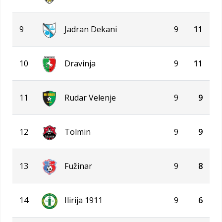
9
Jadran Dekani
9
11
10
Dravinja
9
11
11
Rudar Velenje
9
9
12
Tolmin
9
9
13
Fužinar
9
8
14
Ilirija 1911
9
6