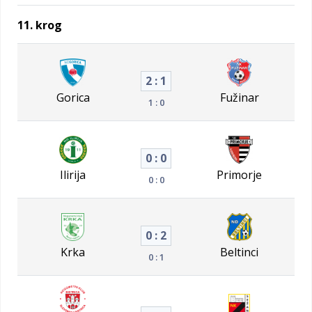
11. krog
2 : 1
Gorica
Fužinar
1 : 0
0 : 0
Ilirija
Primorje
0 : 0
0 : 2
Krka
Beltinci
0 : 1