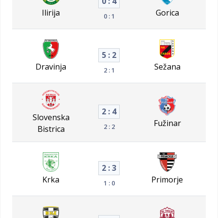
0 : 4
Ilirija
Gorica
0 : 1
5 : 2
Dravinja
Sežana
2 : 1
2 : 4
Slovenska
Fužinar
2 : 2
Bistrica
2 : 3
Krka
Primorje
1 : 0