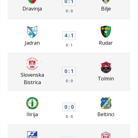
0 : 1
Dravinja
Bilje
0 : 0
4 : 1
Jadran
Rudar
0 : 1
0 : 1
Slovenska
Tolmin
0 : 0
Bistrica
0 : 0
Ilirija
Beltinci
0 : 0