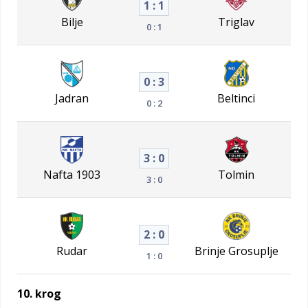
1 : 1
Bilje
Triglav
0 : 1
0 : 3
Jadran
Beltinci
0 : 2
3 : 0
Nafta 1903
Tolmin
3 : 0
2 : 0
Rudar
Brinje Grosuplje
1 : 0
10. krog