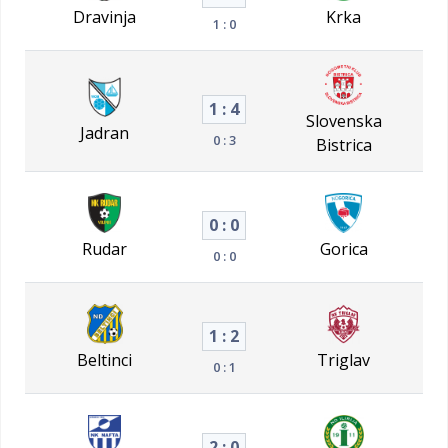
Dravinja
Krka
1 : 0
1 : 4
Slovenska
Jadran
0 : 3
Bistrica
0 : 0
Rudar
Gorica
0 : 0
1 : 2
Beltinci
Triglav
0 : 1
2 : 0