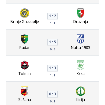
1 : 2
Brinje Grosuplje
Dravinja
1 : 1
1 : 5
Rudar
Nafta 1903
0 : 2
1 : 3
Tolmin
Krka
1 : 1
0 : 3
Sežana
Ilirija
0 : 1