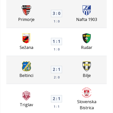
3 : 0
Primorje
Nafta 1903
1 : 0
1 : 1
Sežana
Rudar
1 : 0
2 : 1
Beltinci
Bilje
2 : 0
2 : 1
Slovenska
Triglav
1 : 1
Bistrica