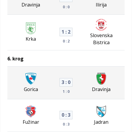
Dravinja
Ilirija
0 : 0
1 : 2
Slovenska
Krka
0 : 2
Bistrica
6. krog
3 : 0
Gorica
Dravinja
1 : 0
0 : 3
Fužinar
Jadran
0 : 3