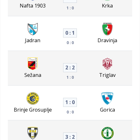
Nafta 1903
Krka
1 : 0
0 : 1
Jadran
Dravinja
0 : 0
2 : 2
Sežana
Triglav
1 : 0
1 : 0
Brinje Grosuplje
Gorica
0 : 0
3 : 2