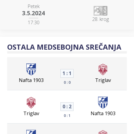
Petek
3.5.2024
28. krog
17:30
OSTALA MEDSEBOJNA SREČANJA
1 : 1
Nafta 1903
Triglav
0 : 0
0 : 2
Triglav
Nafta 1903
0 : 1