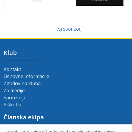
vsi sponzorji
Klub
Kontakt
Osnovne informacije
Zgodovina kluba
Za medije
Sponzorji
Piškotki
Članska ekipa
Uporabljamo nujne piškotke za delovanje strani in izbirne