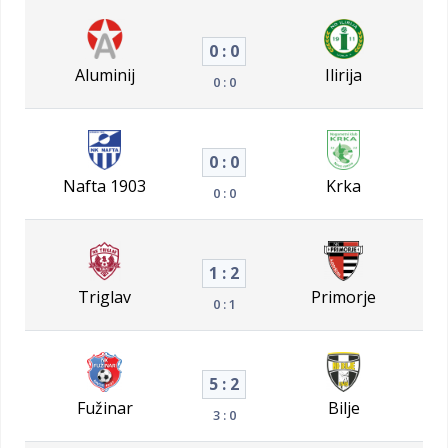
0 : 0
Aluminij
Ilirija
0 : 0
0 : 0
Nafta 1903
Krka
0 : 0
1 : 2
Triglav
Primorje
0 : 1
5 : 2
Fužinar
Bilje
3 : 0