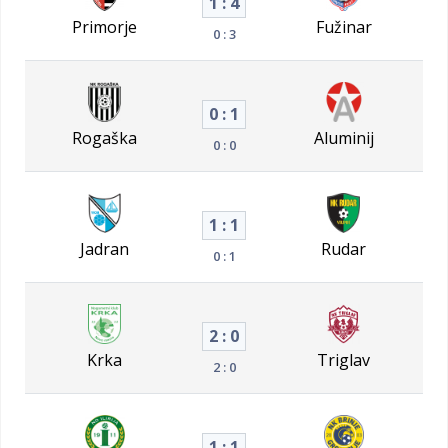
1 : 4
Primorje
Fužinar
0 : 3
0 : 1
Rogaška
Aluminij
0 : 0
1 : 1
Jadran
Rudar
0 : 1
2 : 0
Krka
Triglav
2 : 0
1 : 1