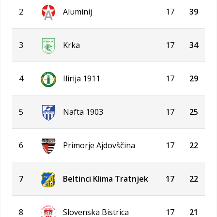
2
Aluminij
17
39
3
Krka
17
34
4
Ilirija 1911
17
29
5
Nafta 1903
17
25
6
Primorje Ajdovščina
17
22
7
Beltinci Klima Tratnjek
17
22
8
Slovenska Bistrica
17
21