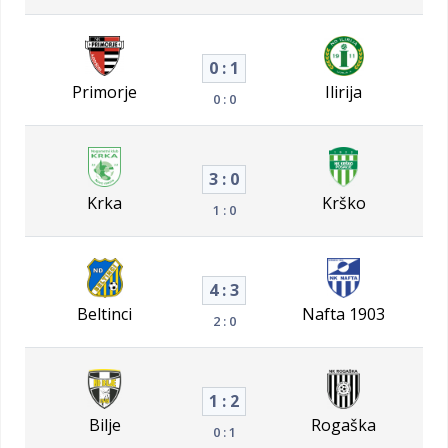
0 : 1
Primorje
Ilirija
0 : 0
3 : 0
Krka
Krško
1 : 0
4 : 3
Beltinci
Nafta 1903
2 : 0
1 : 2
Bilje
Rogaška
0 : 1