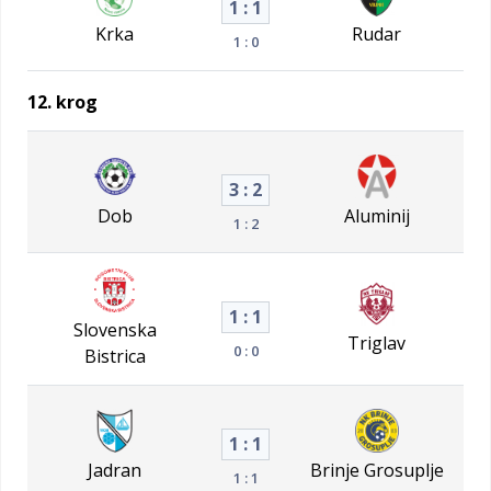
1 : 1
Krka
Rudar
1 : 0
12. krog
3 : 2
Dob
Aluminij
1 : 2
1 : 1
Slovenska
Triglav
0 : 0
Bistrica
1 : 1
Jadran
Brinje Grosuplje
1 : 1