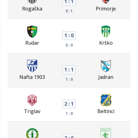
1 : 1
Rogaška
Primorje
0 : 1
1 : 0
Rudar
Krško
0 : 0
1 : 1
Nafta 1903
Jadran
1 : 0
2 : 1
Triglav
Beltinci
1 : 0