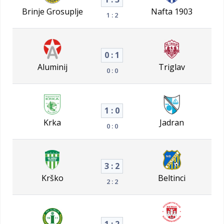
Brinje Grosuplje
Nafta 1903
1 : 2
0 : 1
Aluminij
Triglav
0 : 0
1 : 0
Krka
Jadran
0 : 0
3 : 2
Krško
Beltinci
2 : 2