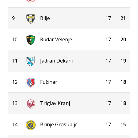
9
Bilje
17
21
10
Rudar Velenje
17
20
11
Jadran Dekani
17
19
12
Fužinar
17
18
13
Triglav Kranj
17
18
14
Brinje Grosuplje
17
15