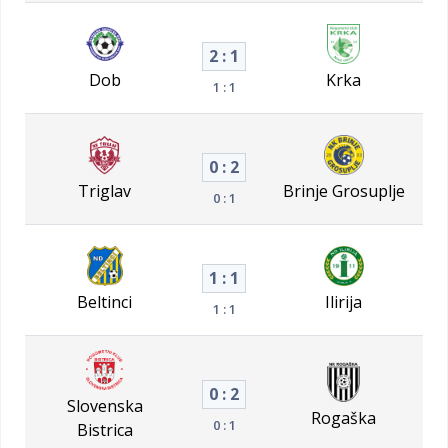
2 : 1
Dob
Krka
1 : 1
0 : 2
Triglav
Brinje Grosuplje
0 : 1
1 : 1
Beltinci
Ilirija
1 : 1
0 : 2
Slovenska
Rogaška
0 : 1
Bistrica