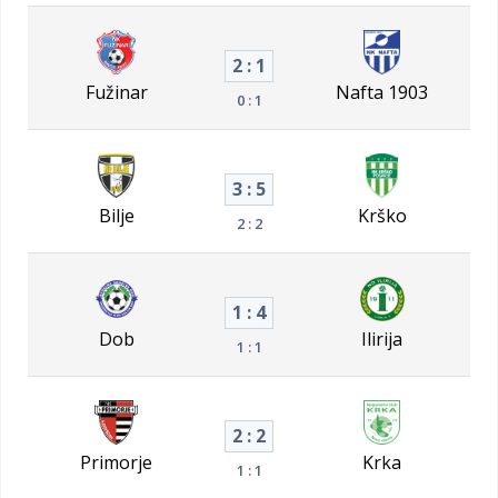
2 : 1
Fužinar
Nafta 1903
0 : 1
3 : 5
Bilje
Krško
2 : 2
1 : 4
Dob
Ilirija
1 : 1
2 : 2
Primorje
Krka
1 : 1