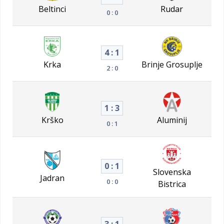
Beltinci
Rudar
0 : 0
4 : 1
Krka
Brinje Grosuplje
2 : 0
1 : 3
Krško
Aluminij
0 : 1
0 : 1
Slovenska
Jadran
0 : 0
Bistrica