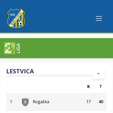
LESTVICA
K
T
1
Rogaška
17
40