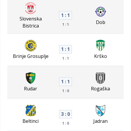
1 : 1
Slovenska
Dob
1 : 1
Bistrica
1 : 1
Brinje Grosuplje
Krško
1 : 1
1 : 1
Rudar
Rogaška
1 : 0
3 : 0
Beltinci
Jadran
1 : 0