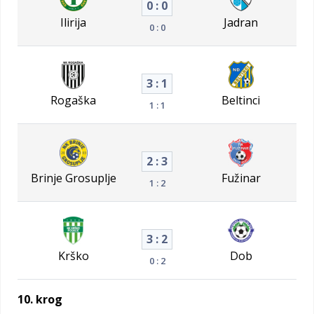
0 : 0
Ilirija
Jadran
0 : 0
3 : 1
Rogaška
Beltinci
1 : 1
2 : 3
Brinje Grosuplje
Fužinar
1 : 2
3 : 2
Krško
Dob
0 : 2
10. krog