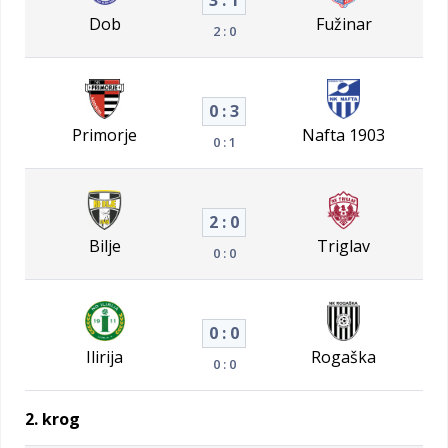
3 : 1
Dob
Fužinar
2 : 0
0 : 3
Primorje
Nafta 1903
0 : 1
2 : 0
Bilje
Triglav
0 : 0
0 : 0
Ilirija
Rogaška
0 : 0
2. krog