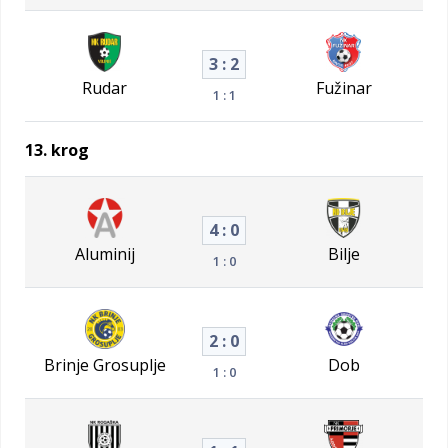
3 : 2
Rudar
Fužinar
1 : 1
13. krog
4 : 0
Aluminij
Bilje
1 : 0
2 : 0
Brinje Grosuplje
Dob
1 : 0