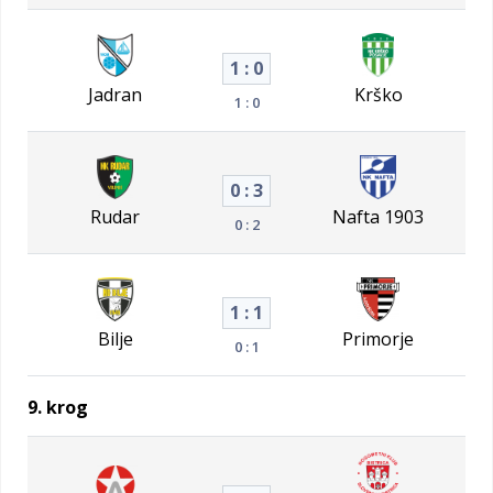
1 : 0
Jadran
Krško
1 : 0
0 : 3
Rudar
Nafta 1903
0 : 2
1 : 1
Bilje
Primorje
0 : 1
9. krog