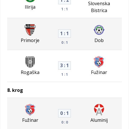
1 : 2
Slovenska
Ilirija
1 : 1
Bistrica
1 : 1
Primorje
Dob
0 : 1
3 : 1
Rogaška
Fužinar
1 : 1
8. krog
0 : 1
Fužinar
Aluminij
0 : 0