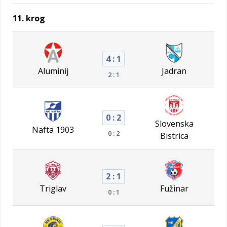
11. krog
4 : 1
Aluminij
Jadran
2 : 1
0 : 2
Slovenska
Nafta 1903
0 : 2
Bistrica
2 : 1
Triglav
Fužinar
0 : 1