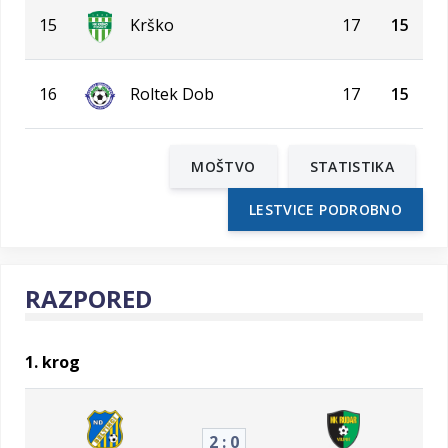
15
Krško
17
15
16
Roltek Dob
17
15
MOŠTVO
STATISTIKA
LESTVICE PODROBNO
RAZPORED
1. krog
2 : 0