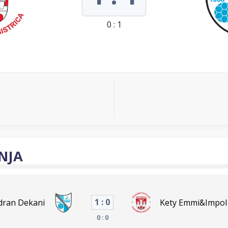
0 : 1
NJA
1 : 0
dran Dekani
Kety Emmi&Impol 
0 : 0