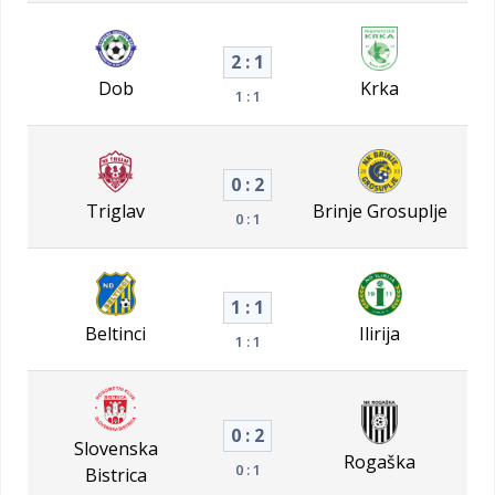
2 : 1
Dob
Krka
1 : 1
0 : 2
Triglav
Brinje Grosuplje
0 : 1
1 : 1
Beltinci
Ilirija
1 : 1
0 : 2
Slovenska
Rogaška
0 : 1
Bistrica