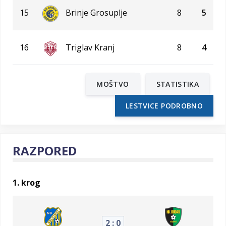
15
Brinje Grosuplje
8
5
16
Triglav Kranj
8
4
MOŠTVO
STATISTIKA
LESTVICE PODROBNO
RAZPORED
1. krog
2 : 0