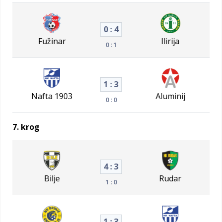
0 : 4
Fužinar
Ilirija
0 : 1
1 : 3
Nafta 1903
Aluminij
0 : 0
7. krog
4 : 3
Bilje
Rudar
1 : 0
1 : 3