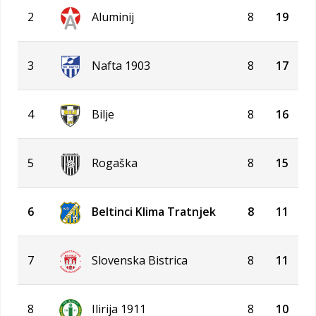
2
Aluminij
8
19
3
Nafta 1903
8
17
4
Bilje
8
16
5
Rogaška
8
15
6
Beltinci Klima Tratnjek
8
11
7
Slovenska Bistrica
8
11
8
Ilirija 1911
8
10