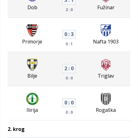
3 : 1
Dob
Fužinar
2 : 0
0 : 3
Primorje
Nafta 1903
0 : 1
2 : 0
Bilje
Triglav
0 : 0
0 : 0
Ilirija
Rogaška
0 : 0
2. krog