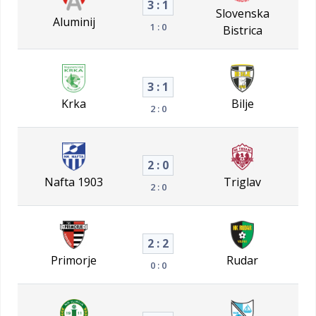
3 : 1
Slovenska
Aluminij
1 : 0
Bistrica
3 : 1
Krka
Bilje
2 : 0
2 : 0
Nafta 1903
Triglav
2 : 0
2 : 2
Primorje
Rudar
0 : 0