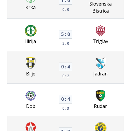
1 : 0
Slovenska
Krka
0 : 0
Bistrica
5 : 0
Ilirija
Triglav
2 : 0
0 : 4
Bilje
Jadran
0 : 2
0 : 4
Dob
Rudar
0 : 3