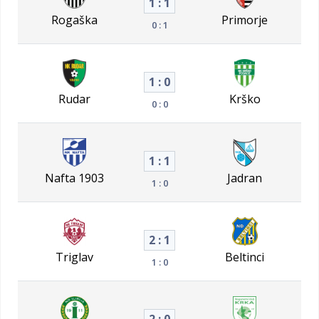
1 : 1
Rogaška
Primorje
0 : 1
1 : 0
Rudar
Krško
0 : 0
1 : 1
Nafta 1903
Jadran
1 : 0
2 : 1
Triglav
Beltinci
1 : 0