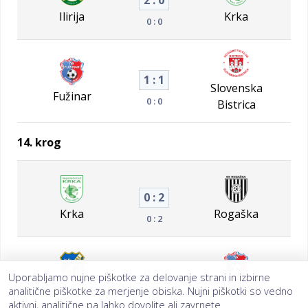
2 : 0
Ilirija
Krka
0 : 0
1 : 1
Slovenska
Fužinar
0 : 0
Bistrica
14. krog
0 : 2
Krka
Rogaška
0 : 2
0 : 2
Uporabljamo nujne piškotke za delovanje strani in izbirne
Beltinci
Fužinar
analitične piškotke za merjenje obiska. Nujni piškotki so vedno
0 : 1
aktivni, analitične pa lahko dovolite ali zavrnete.