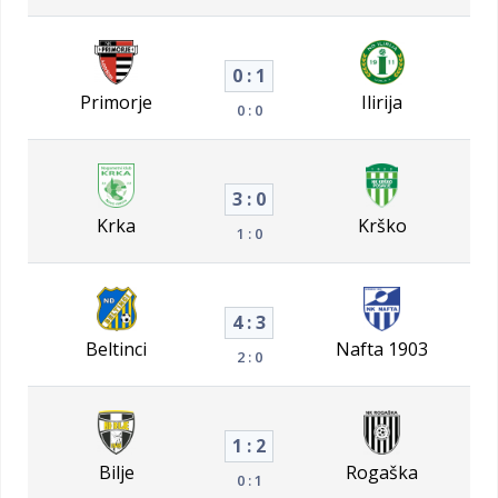
0 : 1
Primorje
Ilirija
0 : 0
3 : 0
Krka
Krško
1 : 0
4 : 3
Beltinci
Nafta 1903
2 : 0
1 : 2
Bilje
Rogaška
0 : 1