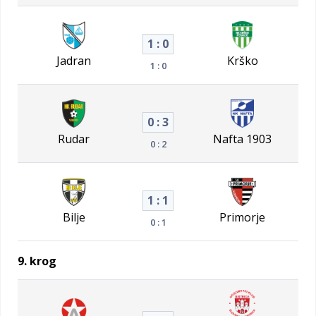
1 : 0
Jadran
Krško
1 : 0
0 : 3
Rudar
Nafta 1903
0 : 2
1 : 1
Bilje
Primorje
0 : 1
9. krog