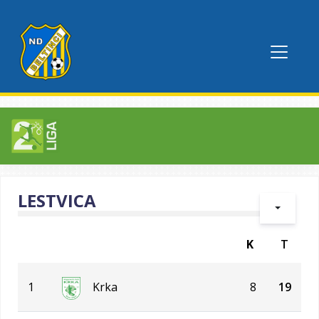
LESTVICA
K
T
1
Krka
8
19