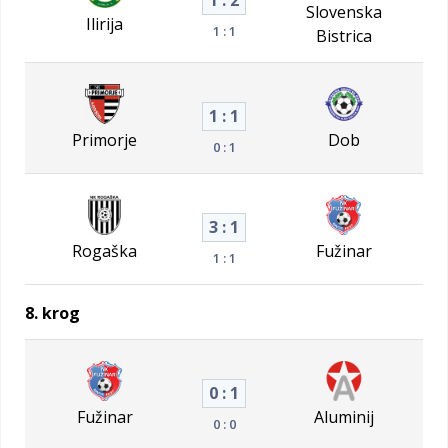
1 : 2
Slovenska
Ilirija
1 : 1
Bistrica
1 : 1
Primorje
Dob
0 : 1
3 : 1
Rogaška
Fužinar
1 : 1
8. krog
0 : 1
Fužinar
Aluminij
0 : 0