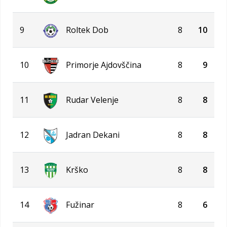
9
Roltek Dob
8
10
10
Primorje Ajdovščina
8
9
11
Rudar Velenje
8
8
12
Jadran Dekani
8
8
13
Krško
8
8
14
Fužinar
8
6