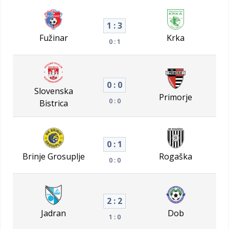
1 : 3
Fužinar
Krka
0 : 1
0 : 0
Slovenska
Primorje
0 : 0
Bistrica
0 : 1
Brinje Grosuplje
Rogaška
0 : 0
2 : 2
Jadran
Dob
1 : 0