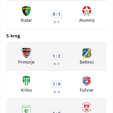
0 : 1
Rudar
Aluminij
0 : 1
5. krog
1 : 2
Primorje
Beltinci
0 : 1
1 : 0
Krško
Fužinar
0 : 0