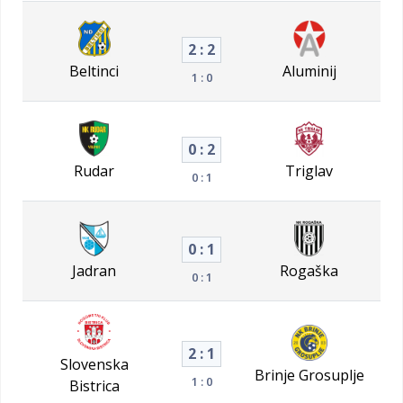
2 : 2
Beltinci
Aluminij
1 : 0
0 : 2
Rudar
Triglav
0 : 1
0 : 1
Jadran
Rogaška
0 : 1
2 : 1
Slovenska
Brinje Grosuplje
1 : 0
Bistrica