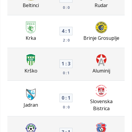
Beltinci
Rudar
0 : 0
4 : 1
Krka
Brinje Grosuplje
2 : 0
1 : 3
Krško
Aluminij
0 : 1
0 : 1
Slovenska
Jadran
0 : 0
Bistrica