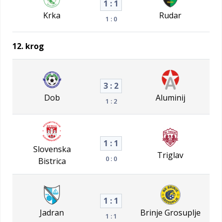
1 : 1
Krka
Rudar
1 : 0
12. krog
3 : 2
Dob
Aluminij
1 : 2
1 : 1
Slovenska
Triglav
0 : 0
Bistrica
1 : 1
Jadran
Brinje Grosuplje
1 : 1