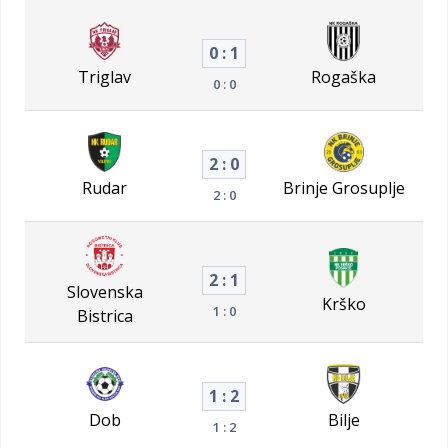
0 : 1
Triglav
Rogaška
0 : 0
2 : 0
Rudar
Brinje Grosuplje
2 : 0
2 : 1
Slovenska
Krško
1 : 0
Bistrica
1 : 2
Dob
Bilje
1 : 2