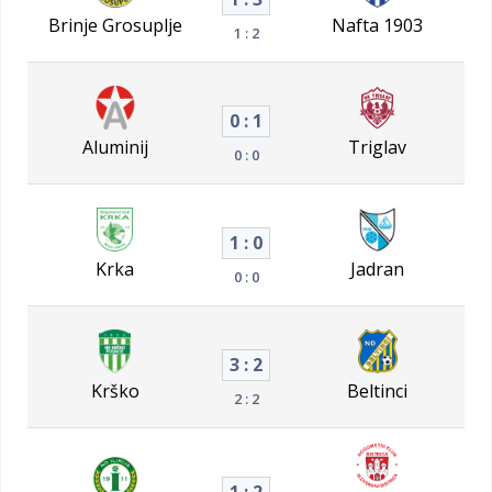
Brinje Grosuplje
Nafta 1903
1 : 2
0 : 1
Aluminij
Triglav
0 : 0
1 : 0
Krka
Jadran
0 : 0
3 : 2
Krško
Beltinci
2 : 2