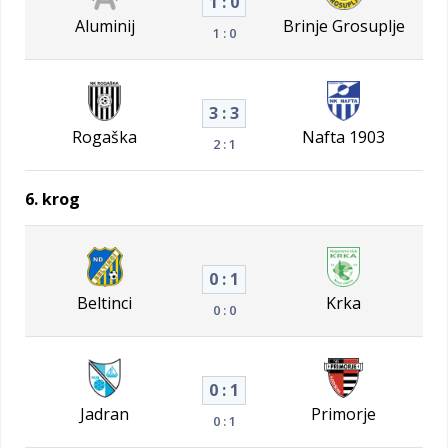
1 : 0
Aluminij
Brinje Grosuplje
1 : 0
3 : 3
Rogaška
Nafta 1903
2 : 1
6. krog
0 : 1
Beltinci
Krka
0 : 0
0 : 1
Jadran
Primorje
0 : 1