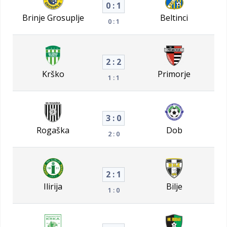
0 : 1
Brinje Grosuplje
Beltinci
0 : 1
2 : 2
Krško
Primorje
1 : 1
3 : 0
Rogaška
Dob
2 : 0
2 : 1
Ilirija
Bilje
1 : 0