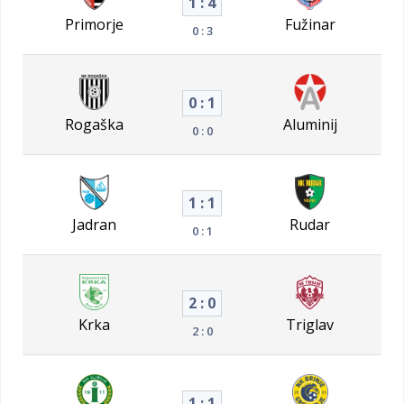
1 : 4
Primorje
Fužinar
0 : 3
0 : 1
Rogaška
Aluminij
0 : 0
1 : 1
Jadran
Rudar
0 : 1
2 : 0
Krka
Triglav
2 : 0
1 : 1