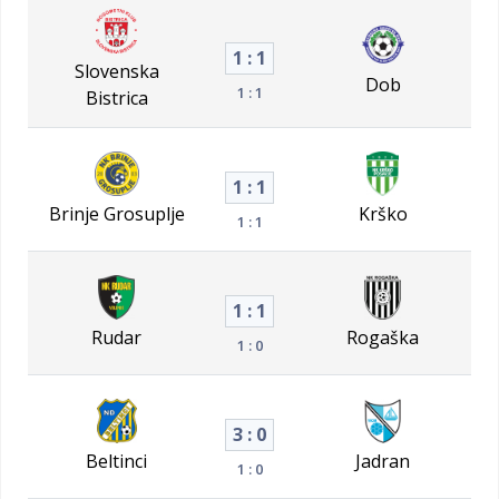
1 : 1
Slovenska
Dob
1 : 1
Bistrica
1 : 1
Brinje Grosuplje
Krško
1 : 1
1 : 1
Rudar
Rogaška
1 : 0
3 : 0
Beltinci
Jadran
1 : 0