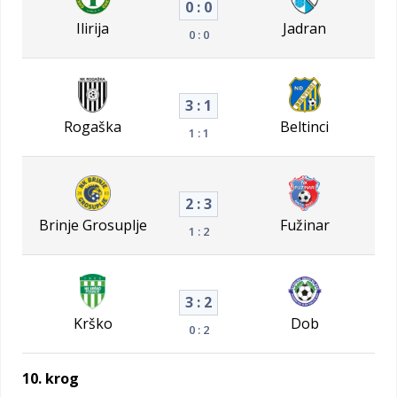
0 : 0
Ilirija
Jadran
0 : 0
3 : 1
Rogaška
Beltinci
1 : 1
2 : 3
Brinje Grosuplje
Fužinar
1 : 2
3 : 2
Krško
Dob
0 : 2
10. krog