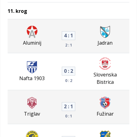
11. krog
4 : 1
Aluminij
Jadran
2 : 1
0 : 2
Slovenska
Nafta 1903
0 : 2
Bistrica
2 : 1
Triglav
Fužinar
0 : 1