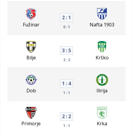
2 : 1
Fužinar
Nafta 1903
0 : 1
3 : 5
Bilje
Krško
2 : 2
1 : 4
Dob
Ilirija
1 : 1
2 : 2
Primorje
Krka
1 : 1