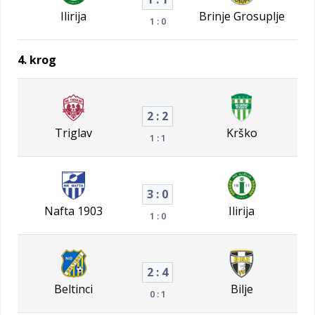
Ilirija
Brinje Grosuplje
1 : 0
4. krog
2 : 2
Triglav
Krško
1 : 1
3 : 0
Nafta 1903
Ilirija
1 : 0
2 : 4
Beltinci
Bilje
0 : 1