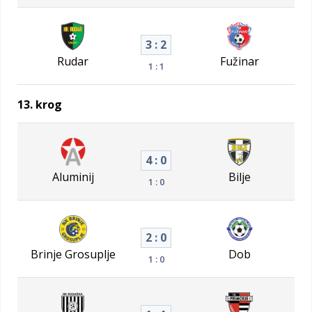
3 : 2
Rudar
Fužinar
1 : 1
13. krog
4 : 0
Aluminij
Bilje
1 : 0
2 : 0
Brinje Grosuplje
Dob
1 : 0