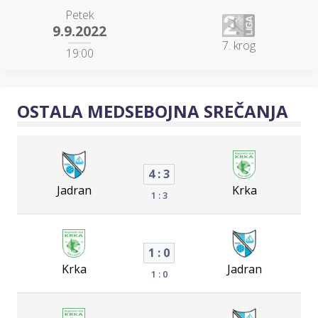
Petek
9.9.2022
7. krog
19:00
OSTALA MEDSEBOJNA SREČANJA
4 : 3
Jadran
Krka
1 : 3
1 : 0
Krka
Jadran
1 : 0