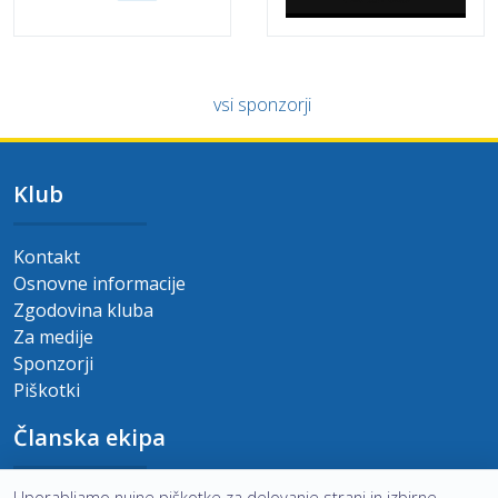
vsi sponzorji
Klub
Kontakt
Osnovne informacije
Zgodovina kluba
Za medije
Sponzorji
Piškotki
Članska ekipa
Uporabljamo nujne piškotke za delovanje strani in izbirne