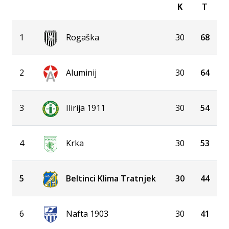
K
T
1
Rogaška
30
68
2
Aluminij
30
64
3
Ilirija 1911
30
54
4
Krka
30
53
5
Beltinci Klima Tratnjek
30
44
6
Nafta 1903
30
41