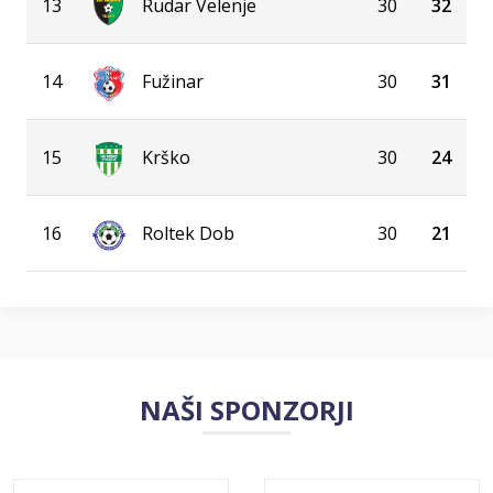
13
Rudar Velenje
30
32
14
Fužinar
30
31
15
Krško
30
24
16
Roltek Dob
30
21
NAŠI SPONZORJI