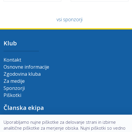
vsi sponzorji
Klub
Kontakt
Osnovne informacije
Zgodovina kluba
Za medije
Sponzorji
Piškotki
Članska ekipa
Uporabljamo nujne piškotke za delovanje strani in izbirne
Druga liga
analitične piškotke za merjenje obiska. Nujni piškotki so vedno
Prihajajoče tekme