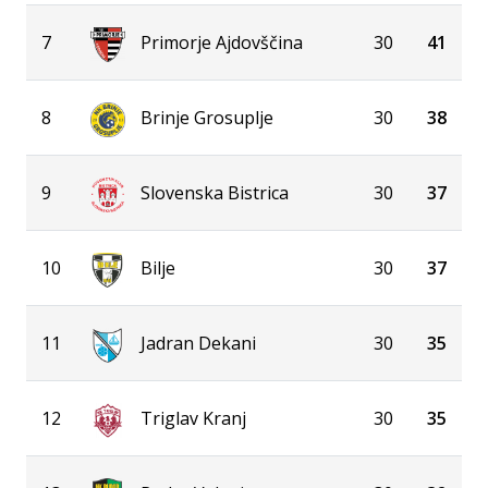
7
Primorje Ajdovščina
30
41
8
Brinje Grosuplje
30
38
9
Slovenska Bistrica
30
37
10
Bilje
30
37
11
Jadran Dekani
30
35
12
Triglav Kranj
30
35