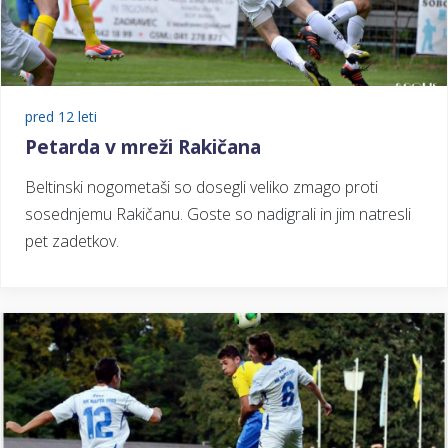
pred 12 leti
Petarda v mreži Rakičana
Beltinski nogometaši so dosegli veliko zmago proti
sosednjemu Rakičanu. Goste so nadigrali in jim natresli
pet zadetkov.