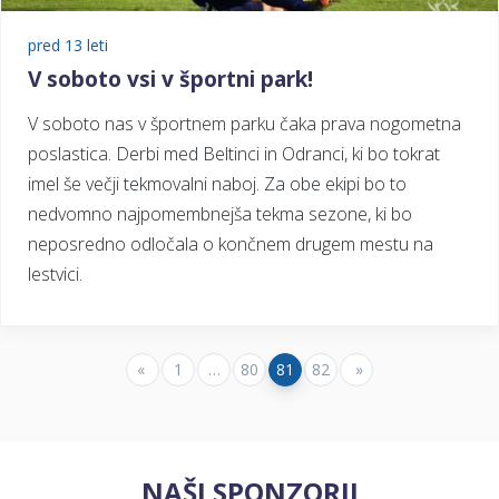
pred 13 leti
V soboto vsi v športni park!
V soboto nas v športnem parku čaka prava nogometna
poslastica. Derbi med Beltinci in Odranci, ki bo tokrat
imel še večji tekmovalni naboj. Za obe ekipi bo to
nedvomno najpomembnejša tekma sezone, ki bo
neposredno odločala o končnem drugem mestu na
lestvici.
«
1
…
80
81
82
»
NAŠI SPONZORJI