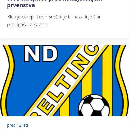
prvenstva
Klub je okrepil Leon Sreš, ki je bil nazadnje član
prvoligaša iz Zavrča.
pred 12 leti