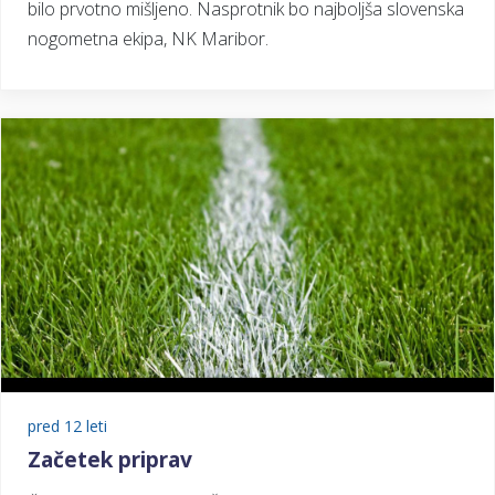
bilo prvotno mišljeno. Nasprotnik bo najboljša slovenska
nogometna ekipa, NK Maribor.
pred 12 leti
Začetek priprav