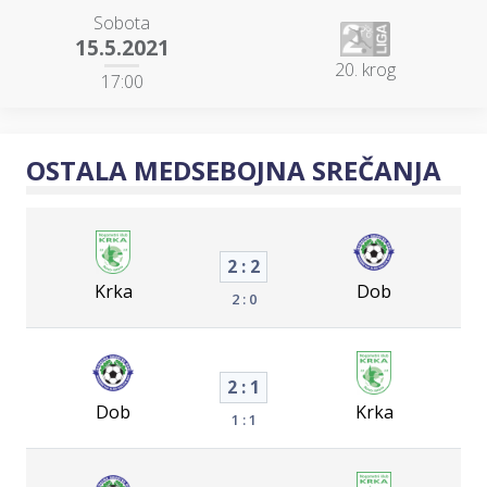
Sobota
15.5.2021
20. krog
17:00
OSTALA MEDSEBOJNA SREČANJA
2 : 2
Krka
Dob
2 : 0
2 : 1
Dob
Krka
1 : 1