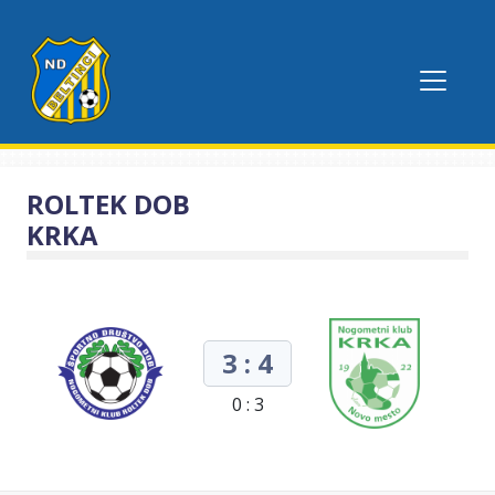
ROLTEK DOB
KRKA
3 : 4
0 : 3