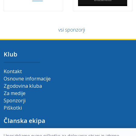
vsi sponzorji
Klub
Kontakt
Osnovne informacije
Zgodovina kluba
Za medije
Sponzorji
Piškotki
Članska ekipa
Uporabljamo nujne piškotke za delovanje strani in izbirne