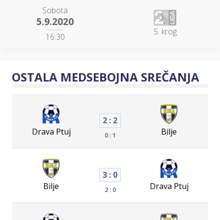
Sobota
5.9.2020
5. krog
16:30
OSTALA MEDSEBOJNA SREČANJA
2 : 2
Drava Ptuj
Bilje
0 : 1
3 : 0
Bilje
Drava Ptuj
2 : 0