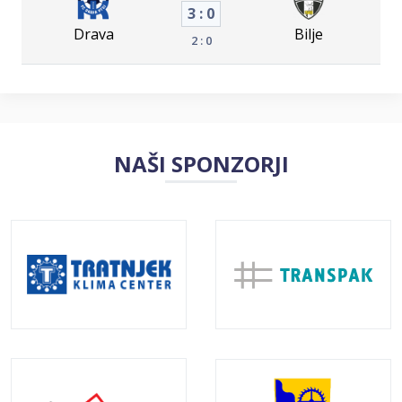
3 : 0
Drava
Bilje
2 : 0
NAŠI SPONZORJI