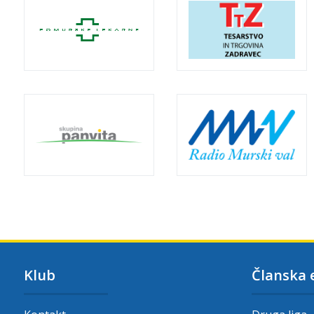
Klub
Članska 