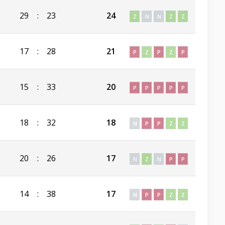
29
:
23
24
Z
N
N
Z
Z
17
:
28
21
P
Z
P
Z
P
15
:
33
20
P
P
P
P
P
18
:
32
18
N
P
P
Z
Z
20
:
26
17
N
Z
N
P
P
14
:
38
17
N
P
P
Z
Z