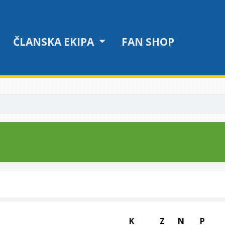
ČLANSKA EKIPA
FAN SHOP
K
Z
N
P