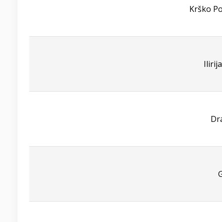
Krško Po
Iliri
Dr
G