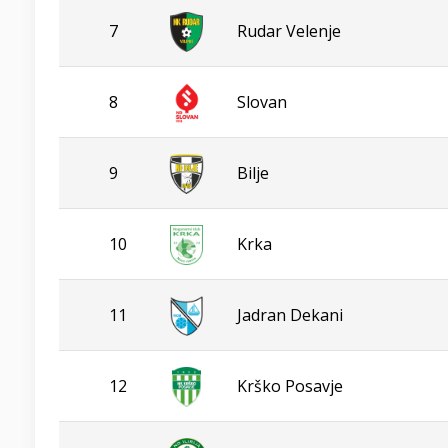
7
Rudar Velenje
8
Slovan
9
Bilje
10
Krka
11
Jadran Dekani
12
Krško Posavje