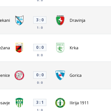
3 : 0
ekani
Dravinja
1 : 0
0 : 0
ežana
Krka
0 : 0
0 : 0
senice
Gorica
0 : 0
3 : 1
savje
Ilirija 1911
1 : 0