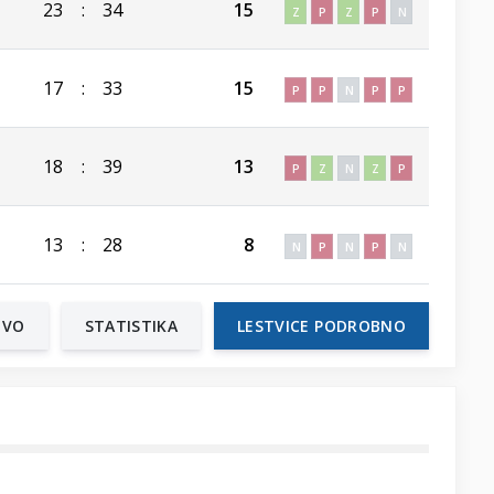
23
:
34
15
Z
P
Z
P
N
17
:
33
15
P
P
N
P
P
18
:
39
13
P
Z
N
Z
P
13
:
28
8
N
P
N
P
N
TVO
STATISTIKA
LESTVICE PODROBNO