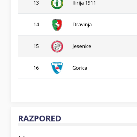
13
Ilirija 1911
14
Dravinja
15
Jesenice
16
Gorica
RAZPORED