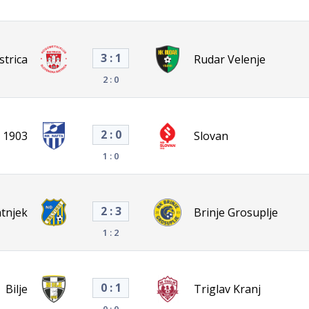
3 : 1
trica
Rudar Velenje
2 : 0
2 : 0
 1903
Slovan
1 : 0
2 : 3
atnjek
Brinje Grosuplje
1 : 2
0 : 1
Bilje
Triglav Kranj
0 : 0