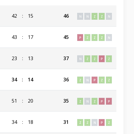
42
:
15
46
N
N
Z
Z
N
43
:
17
45
P
Z
Z
Z
N
23
:
13
37
N
Z
Z
P
Z
34
:
14
36
Z
N
P
Z
Z
51
:
20
35
Z
N
Z
P
P
34
:
18
31
Z
Z
N
P
Z