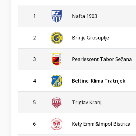
1
Nafta 1903
2
Brinje Grosuplje
3
Pearlescent Tabor Sežana
4
Beltinci Klima Tratnjek
5
Triglav Kranj
6
Kety Emmi&Impol Bistrica