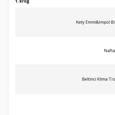
1. krog
Kety Emmi&Impol Bis
Nafta
Beltinci Klima Tr