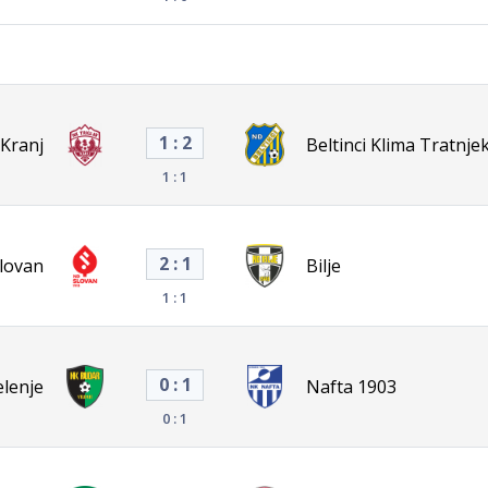
1 : 2
 Kranj
Beltinci Klima Tratnje
1 : 1
2 : 1
lovan
Bilje
1 : 1
0 : 1
lenje
Nafta 1903
0 : 1