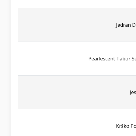
Jadran D
Pearlescent Tabor S
Je
Krško Po