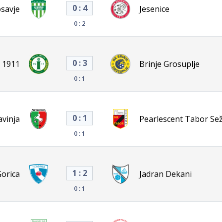
0 : 4
savje
Jesenice
0 : 2
0 : 3
ja 1911
Brinje Grosuplje
0 : 1
0 : 1
avinja
Pearlescent Tabor Se
0 : 1
1 : 2
orica
Jadran Dekani
0 : 1