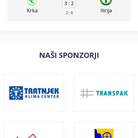
3 : 2
Krka
Ilirija
2 : 0
NAŠI SPONZORJI