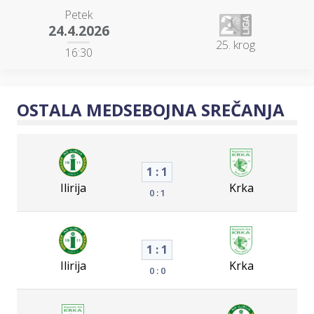
Petek
24.4.2026
25. krog
16:30
OSTALA MEDSEBOJNA SREČANJA
1 : 1
Ilirija
Krka
0 : 1
1 : 1
Ilirija
Krka
0 : 0