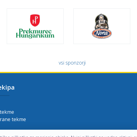
vsi sponzorji
ekipa
 tekme
grane tekme