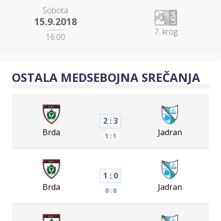
Sobota
15.9.2018
7. krog
16:00
OSTALA MEDSEBOJNA SREČANJA
2 : 3
Brda
Jadran
1 : 1
1 : 0
Brda
Jadran
0 : 0